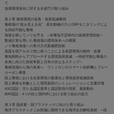
て
漁場環境保全に対する水産庁の取り組み
第２章 養殖環境の改善・負荷低減事例
養殖場の“底を見える化” 底生動物の力とORPモニタリングによ
る持続可能な養殖
海底を耕してノリを守る ─栄養塩不足時代の漁場管理技術─
数値計算を用いた養殖場の環境保全への模索
ノリ養殖漁場への香川方式新施肥技術
底質を弱アルカリ性に保つことによる底質環境の維持・改善
養魚飼料からアプローチする環境負荷低減 ─持続可能な養殖の
未来に向けた技術革新と日本の次なるステップ─
養殖現場から海の未来へ ウミトロンのスマート給餌機とブルー
カーボン事業
陸上養殖における生産環境の最適化と環境負荷低減技術
陸上養殖を対象とした環境負荷のシミュレーションと定量評価
ASC認証：主たる認証基準と認証取得の現状、最新動向
BAP認証：4つの柱と国内外における取り組みの拡大
第３章 脱炭素・脱プラスチックに向けた取り組み
海洋プラスチックごみ削減に期待できる海洋生分解性資材 ─現