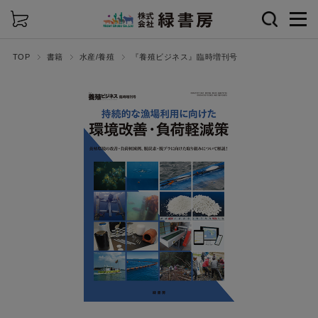
詳細検索
TOP
書籍
水産/養殖
『養殖ビジネス』臨時増刊号