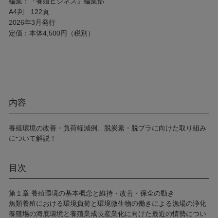
編集：『養殖ビジネス』編集部
A4判 122頁
2026年3月発行
定価：本体4,500円（税別）
内容
養殖環境の改善・負荷軽減例、脱炭素・脱プラに向けた取り組み
について解説！
目次
第１章 養殖環境の基本概念と維持・改善・保全の動き
魚類養殖における環境負荷と環境微生物の働きによる漁場の浄化
養殖場の海底環境と養殖業成長産業化に向けた最近の情勢につい