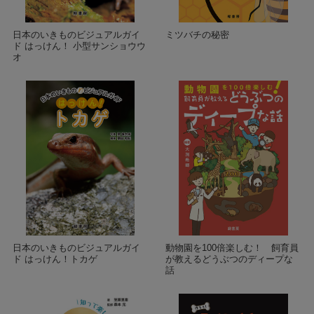
日本のいきものビジュアルガイ
ミツバチの秘密
ド はっけん！ 小型サンショウウ
オ
日本のいきものビジュアルガイ
動物園を100倍楽しむ！ 飼育員
ド はっけん！トカゲ
が教えるどうぶつのディープな
話