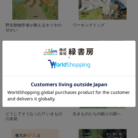
野生動物学者が教えるキツネの
ワーキングドッグ
せかい
どうしてそうなった!? いきもの
生きものたちの眠りの国へ
の名前