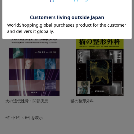
３Ｄビジュアルで学ぶ犬の関節
犬と猫の皮膚再建術と創傷管理
解剖学
犬の遺伝性骨・関節疾患
猫の整形外科
6件中1件～6件を表示