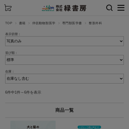
詳細検索
TOP
書籍
伴侶動物獣医学
専門獣医学書
整形外科
表示切替：
並び順：
在庫：
6件中1件～6件を表示
商品一覧