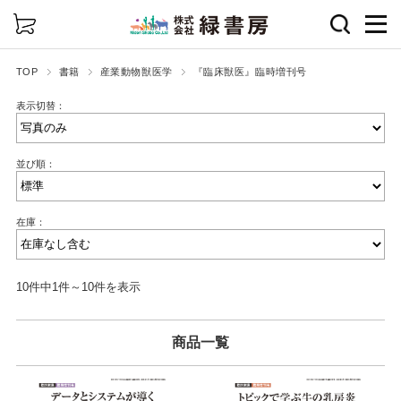
詳細検索
TOP
書籍
産業動物獣医学
『臨床獣医』臨時増刊号
表示切替：
並び順：
在庫：
10件中1件～10件を表示
商品一覧