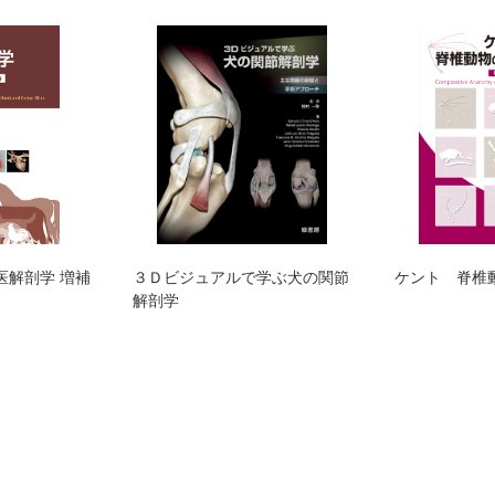
医解剖学 増補
３Ｄビジュアルで学ぶ犬の関節
ケント 脊椎
解剖学