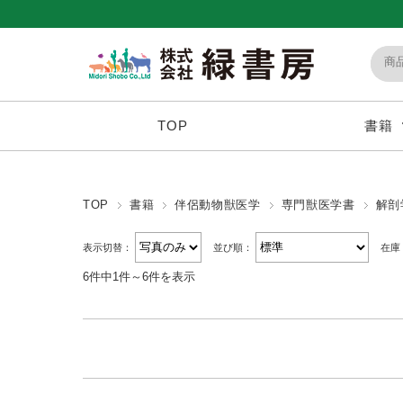
TOP
書籍
TOP
書籍
伴侶動物獣医学
専門獣医学書
解剖
表示切替：
並び順：
在庫
6件中1件～6件を表示