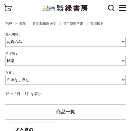
詳細検索
TOP
書籍
伴侶動物獣医学
専門獣医学書
腎泌尿器
表示切替：
並び順：
在庫：
1件中1件～1件を表示
商品一覧