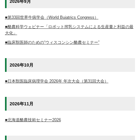
2026年9月
■第33回世界牛病学会（World Buiatrics Congress）
■酪農科学ウェビナー「ロボット搾乳システムによる生産量と利益の最
大化」
■臨床獣医師のための“ウィスコンシン酪農セミナー”
2026年10月
■日本獣医臨床病理学会 2026年 年次大会（第31回大会）
2026年11月
■北海道酪農技術セミナー2026