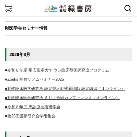
詳細検索
獣医学会セミナー情報
2026年8月
■令和８年度 帯広畜産大学 ウシ臨床獣医師育成プログラム
■Zoetis 酪農ゲノムセミナー2026
■動物臨床医学研究所 認定愛玩動物看護師 認定講習（オンライン）
■動物臨床医学研究所 ８月度合同カンファレンス（オンライン）
■令和８年度 馬診療技術研修会
■第26回護蹄研究会学術集会