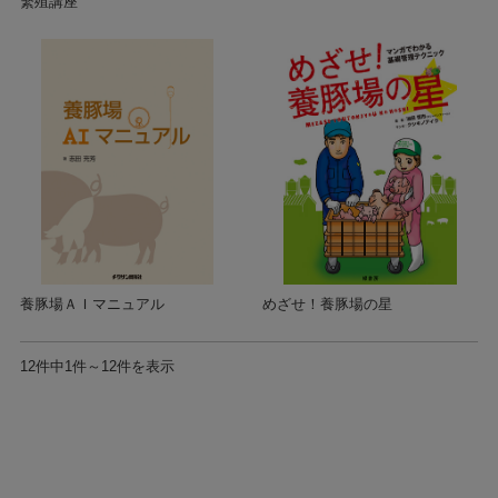
繁殖講座
養豚場ＡＩマニュアル
めざせ！養豚場の星
12件中1件～12件を表示