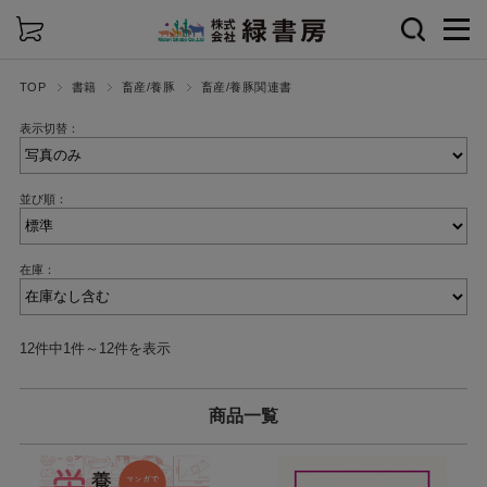
詳細検索
TOP
書籍
畜産/養豚
畜産/養豚関連書
表示切替：
並び順：
在庫：
12件中1件～12件を表示
商品一覧