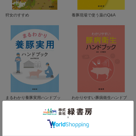
狩女のすすめ
養豚現場で使う薬のQ&A
まるわかり養豚実用ハンドブッ
わかりやすい豚病衛生ハンドブ
ク
ック