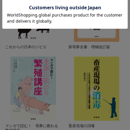
これからの日本のジビエ
新母豚全書 増補改訂版
マンガで読む！ 母豚に教わる
畜産現場の消毒