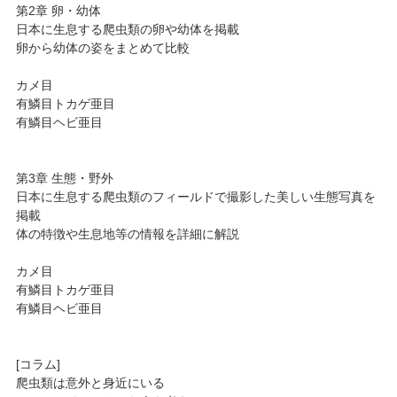
第2章 卵・幼体
日本に生息する爬虫類の卵や幼体を掲載
卵から幼体の姿をまとめて比較
カメ目
有鱗目トカゲ亜目
有鱗目ヘビ亜目
第3章 生態・野外
日本に生息する爬虫類のフィールドで撮影した美しい生態写真を
掲載
体の特徴や生息地等の情報を詳細に解説
カメ目
有鱗目トカゲ亜目
有鱗目ヘビ亜目
[コラム]
爬虫類は意外と身近にいる