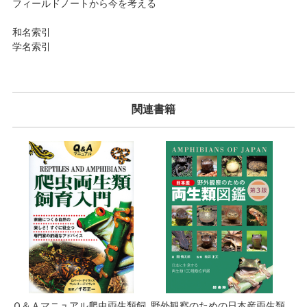
フィールドノートから今を考える
和名索引
学名索引
関連書籍
Ｑ＆Ａマニュアル爬虫両生類飼
野外観察のための日本産両生類