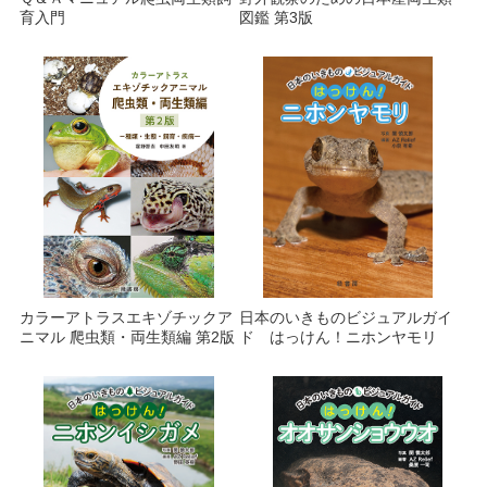
育入門
図鑑 第3版
カラーアトラスエキゾチックア
日本のいきものビジュアルガイ
ニマル 爬虫類・両生類編 第2版
ド はっけん！ニホンヤモリ