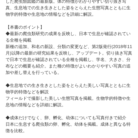
した爬虫類図鑑の最新版。体の特徴がわかりやすい切り抜き写
真、生息地での生き生きとした姿をとらえた生態写真とともに生
物学的特徴や生息地の情報などを詳細に解説。
【本書のポイント】
◆最新の爬虫類研究の成果を反映し、日本で生息が確認されてい
る全種を掲載
新種の追加、和名の新設、分類の変更など、第2版発行(2018年11
月)以降の最新の研究結果を反映し、アップデート。切り抜き写真
で日本で生息が確認されている全種を掲載し、学名、大きさ、分
布などの概要も紹介。また種の特徴がよいわかりやすい写真の追
加や差し替えを行っている。
◆生息地での生き生きとした姿をとらえた美しい写真とともに生
物学的特徴などを解説
フィールドで撮影した美しい生態写真を掲載。生物学的特徴や生
息地の情報などを詳細に解説。
◆成体だけでなく、卵、孵化、幼体についても写真付きで紹介
日本に生息する爬虫類の卵、孵化、幼体を掲載。成体と異なる特
徴を比較。