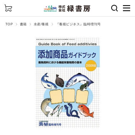
詳細検索
TOP
書籍
水産/養殖
『養殖ビジネス』臨時増刊号