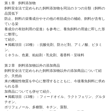
第１章 飼料添加物
飼料安全法で定められた飼料添加物を同法の３つの分類（飼料の
品質低下
防止、飼料の栄養成分やその他の有効成分の補給、飼料が含有し
ている栄
養成分の有効利用の促進）を参考に、養魚飼料の用途に即した形
に整理し
て紹介。
▼掲載項目（10種）：抗酸化剤、防カビ剤、アミノ酸、ビタミ
ン、
ミネラル、色素、粘結剤・乳化剤、着香料・呈味料
第２章 飼料添加物以外の添加商品
飼料安全法で定められた飼料添加物以外の添加商品について紹
介。天然由
来の機能性物質を中心に整理するとともに、今後養魚飼料に求め
られる添
加商品についても併せて紹介。
▼掲載項目（13種）：フィードオイル、ラクトフェリン、グルタ
チオン、
ポリフェノール、多糖類、キチン、藻類、