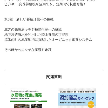
ヒジキ 真珠養殖筏を活用でき、短期間で収穫可能！
第3章 新しい養殖形態への挑戦
北方の高級魚キチジ種苗生産への挑戦
地下浸透海水を利用した陸上養殖の可能性
流氷の町の地産地消に貢献したオーガニック蓄養システム
そのほかのニッチな養殖対象種
関連書籍