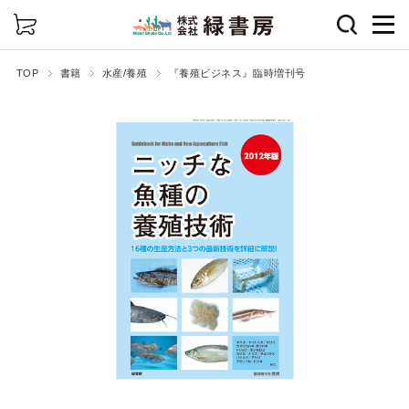
詳細検索
TOP
書籍
水産/養殖
『養殖ビジネス』臨時増刊号