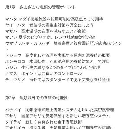
第1章 さまざまな魚類の管理ポイント
マハタ マダイ養殖施設を転用可能な高級魚として期待
ヤイトハタ 種苗期の寄生虫対策を万全にしよう
マサバ 高水温期の在庫を減らすことが良策
マアジ 夏期のビブリオ病、レンサ球菌症対策が鍵
ウマヅラハギ・カワハギ 放養密度と複数回給餌が成功のポイン
ト
ドジョウ 高度化した管理を実現する屋内無泥養殖の概要
ホンモロコ 水田転作、ため池利用の養殖対象として注目
カジカ 生活史の異なる2つのタイプに合わせた管理
ナマズ ポイントは共食いのコントロール
チョウザメ 海外ではスタンダードである丈夫な養殖魚種
第2章 魚類以外での養殖の可能性
バナメイ 閉鎖循環式陸上養殖システムを用いた高密度管理
アサリ 国産アサリを安定供給する新しい増養殖システム
タイラギ 新しく開発された垂下養殖技術
アオリイカ 海面生簀、天然種苗を用いて短期養殖が可能に