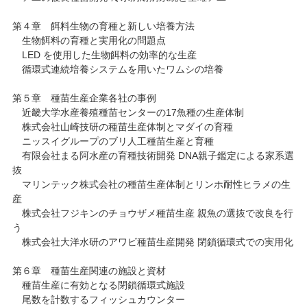
第４章 餌料生物の育種と新しい培養方法
生物餌料の育種と実用化の問題点
LED を使用した生物餌料の効率的な生産
循環式連続培養システムを用いたワムシの培養
第５章 種苗生産企業各社の事例
近畿大学水産養殖種苗センターの17魚種の生産体制
株式会社山崎技研の種苗生産体制とマダイの育種
ニッスイグループのブリ人工種苗生産と育種
有限会社まる阿水産の育種技術開発 DNA親子鑑定による家系選
抜
マリンテック株式会社の種苗生産体制とリンホ耐性ヒラメの生
産
株式会社フジキンのチョウザメ種苗生産 親魚の選抜で改良を行
う
株式会社大洋水研のアワビ種苗生産開発 閉鎖循環式での実用化
第６章 種苗生産関連の施設と資材
種苗生産に有効となる閉鎖循環式施設
尾数を計数するフィッシュカウンター