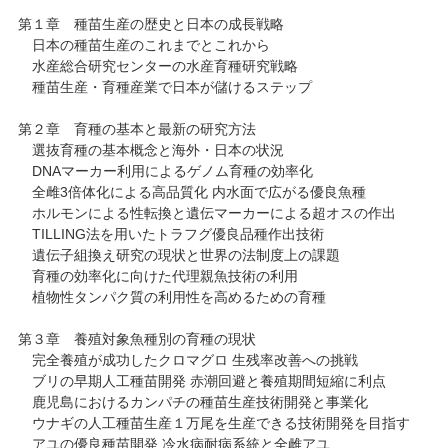
第１章 種苗生産の歴史と日本の成長戦略
日本の種苗生産のこれまでとこれから
水産総合研究センターの水産育種研究戦略
種苗生産・育種産業で日本が儲けるステップ
第２章 育種の基本と最新の研究方法
選抜育種の基本概念と海外・日本の状況
DNAマーカー利用によるゲノム育種の効率化
全雌3倍体化による高品質化 内水面で広がる優良魚種
ホルモンによる性転換と遺伝マーカーによる超オスの作出
TILLING法を用いたトラフグ優良品種作出技術
遺伝子組換え研究の現状と世界の法制度上の課題
育種の効率化に向けた代理親魚技術の利用
植物性タンパク質の利用性を高めるための育種
第３章 養殖対象魚種別の育種の現状
完全養殖が成功したクロマグロ 生残率改善への挑戦
ブリの早期人工種苗開発 赤潮回避と養殖期間短縮に利点
鹿児島におけるカンパチの種苗生産技術開発と事業化
ウナギの人工種苗生産１万尾を生産できる技術開発を目指す
アユの優良種苗開発 冷水病耐病系統と全雌アユ