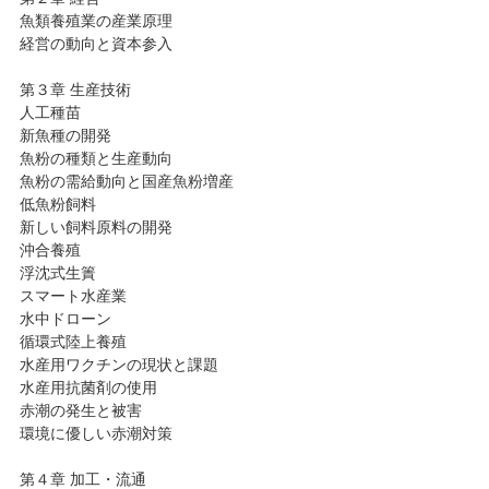
魚類養殖業の産業原理
経営の動向と資本参入
第３章 生産技術
人工種苗
新魚種の開発
魚粉の種類と生産動向
魚粉の需給動向と国産魚粉増産
低魚粉飼料
新しい飼料原料の開発
沖合養殖
浮沈式生簀
スマート水産業
水中ドローン
循環式陸上養殖
水産用ワクチンの現状と課題
水産用抗菌剤の使用
赤潮の発生と被害
環境に優しい赤潮対策
第４章 加工・流通