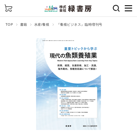
詳細検索
TOP
書籍
水産/養殖
『養殖ビジネス』臨時増刊号