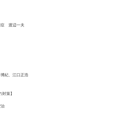
菌症 渡辺一夫
井博紀、江口正浩
の対策】
宏治