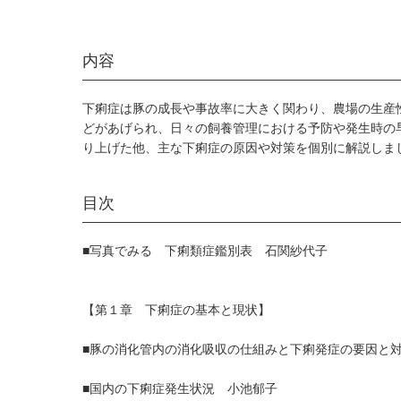
内容
下痢症は豚の成長や事故率に大きく関わり、農場の生産
どがあげられ、日々の飼養管理における予防や発生時の
り上げた他、主な下痢症の原因や対策を個別に解説しま
目次
■写真でみる 下痢類症鑑別表 石関紗代子
【第１章 下痢症の基本と現状】
■豚の消化管内の消化吸収の仕組みと下痢発症の要因と
■国内の下痢症発生状況 小池郁子