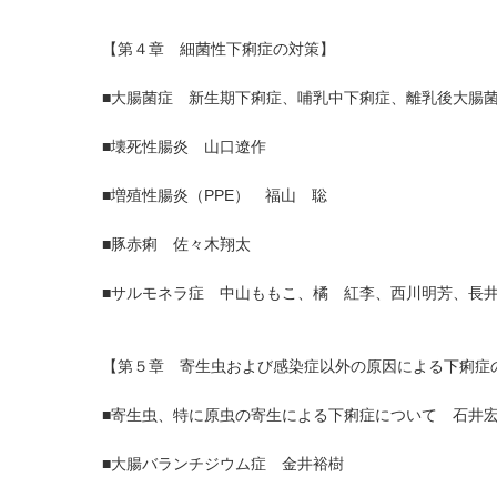
【第４章 細菌性下痢症の対策】
■大腸菌症 新生期下痢症、哺乳中下痢症、離乳後大腸
■壊死性腸炎 山口遼作
■増殖性腸炎（PPE） 福山 聡
■豚赤痢 佐々木翔太
■サルモネラ症 中山ももこ、橘 紅李、西川明芳、長
【第５章 寄生虫および感染症以外の原因による下痢症
■寄生虫、特に原虫の寄生による下痢症について 石井
■大腸バランチジウム症 金井裕樹