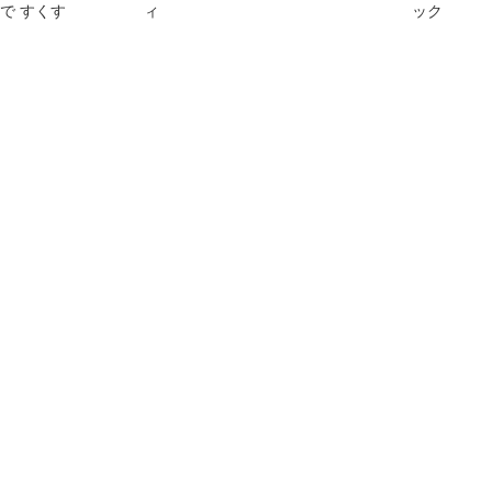
で すくす
ィ
ック