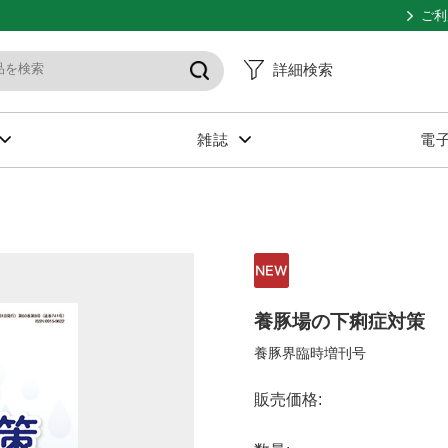
ご利
詳細検索
雑誌
電
養豚場の下痢症対策
養豚界臨時増刊号
販売価格: