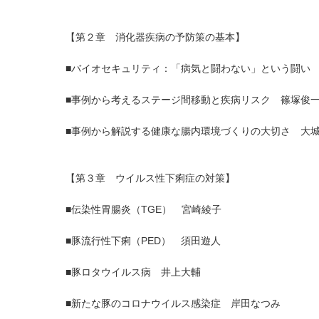
【第２章 消化器疾病の予防策の基本】
■バイオセキュリティ：「病気と闘わない」という闘い
■事例から考えるステージ間移動と疾病リスク 篠塚俊
■事例から解説する健康な腸内環境づくりの大切さ 大
【第３章 ウイルス性下痢症の対策】
■伝染性胃腸炎（TGE） 宮崎綾子
■豚流行性下痢（PED） 須田遊人
■豚ロタウイルス病 井上大輔
■新たな豚のコロナウイルス感染症 岸田なつみ