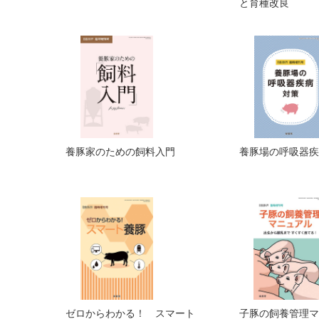
と育種改良
養豚家のための飼料入門
養豚場の呼吸器疾
ゼロからわかる！ スマート
子豚の飼養管理