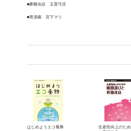
■豚鞭虫症 玉置弓弦
■胃潰瘍 宮下マリ
はじめようエコ養豚
生産性向上のため