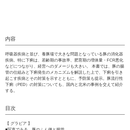
内容
呼吸器疾病と並び、養豚場で大きな問題となっている豚の消化器
疾病。特に下痢は、若齢期の事故率、肥育期の増体量・FCR悪化
などにつながり、経営へのダメージも大きい。 本書では、豚の腸
管の仕組みと下痢発生のメカニズムを解説した上で、下痢を引き
起こす疾病とその対策を示すとともに、予防策も提示。豚流行性
下痢（PED）の対策についても、国内と北米の事例を交えて紹介
する。
目次
【 グラビア 】
■写真でみる 豚のふん便と腸管