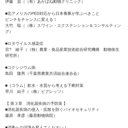
伊藤 貢（（有）あかばね動物クリニック）
■北アメリカのPED対応から日本養豚が学ぶべきこと
ピンチをチャンスに変える！
大竹 聡（（株）スワイン・エクステンション＆コンサルティン
グ）
■ロタウイルス感染症
宮? 綾子（（独）農業・食品産業技術総合研究機構 動物衛生
研究所）
■コクシジウム病
島田 隆男（千葉県農業共済組合連合会）
■［コラム］飲水・水質から考える下痢対策
早川 結子（（株）ピグレッツ）
【 第３章 消化器疾病の予防策 】
■消化器疾病の侵入・拡散を防ぐバイオセキュリティ
藤原 孝彦（藤原動物病院）
■消毒への認識を変えてください！