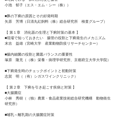
小池 郁子（エス・エム・シー（株））
■豚の下痢の原因とその好発時期
矢原 芳博（日清丸紅飼料（株）総合研究所 検査グループ）
【 第１章 消化器の生理と下痢対策の基本 】
■現場で知っておきたい 腸管の役割と下痢発生のメカニズム
末吉 益雄（宮崎大学 産業動物防疫リサーチセンター）
■腸内細菌の役割と菌叢バランスの重要性
塚原 隆充（（株）栄養・病理学研究所、京都府立大学大学院）
■下痢発生時のチェックポイントと初動対策
志賀 明（（有）シガスワインクリニック）
【 第２章 下痢を引き起こす疾病と対策 】
■大腸菌症
小林 秀樹（（独）農業・食品産業技術総合研究機構 動物衛生
研究所）
■哺乳～離乳期の大腸菌症対策