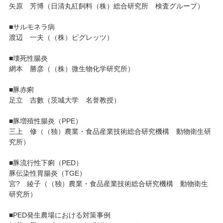
矢原 芳博（日清丸紅飼料（株）総合研究所 検査グループ）
■サルモネラ病
渡辺 一夫（（株）ピグレッツ）
■壊死性腸炎
網本 勝彦（（株）微生物化学研究所）
■豚赤痢
足立 吉數（茨城大学 名誉教授）
■豚増殖性腸炎（PPE）
三上 修（（独）農業・食品産業技術総合研究機構 動物衛生研
究所）
■豚流行性下痢（PED）
豚伝染性胃腸炎（TGE）
宮? 綾子（（独）農業・食品産業技術総合研究機構 動物衛生
研究所）
■PED発生農場における対策事例