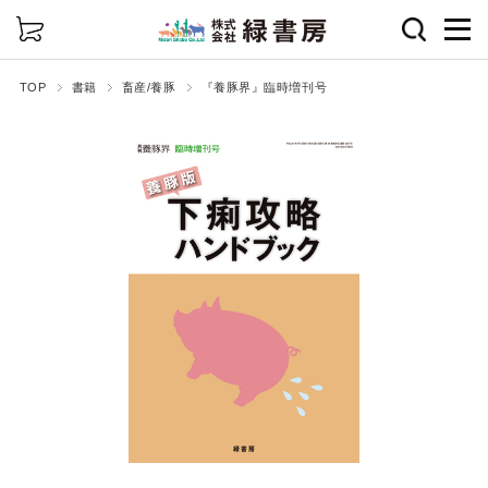
詳細検索
TOP
書籍
畜産/養豚
『養豚界』臨時増刊号