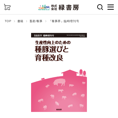
詳細検索
TOP
書籍
畜産/養豚
『養豚界』臨時増刊号