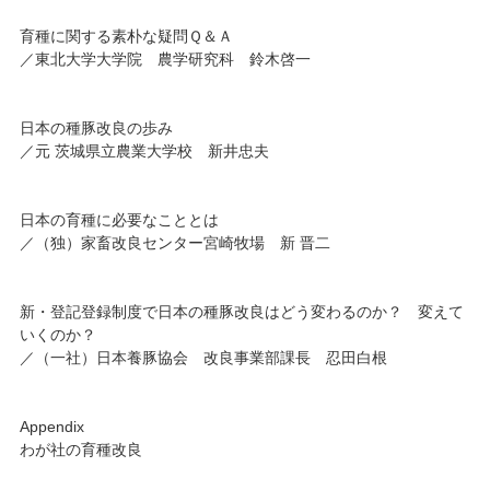
育種に関する素朴な疑問Ｑ＆Ａ
／東北大学大学院 農学研究科 鈴木啓一
日本の種豚改良の歩み
／元 茨城県立農業大学校 新井忠夫
日本の育種に必要なこととは
／（独）家畜改良センター宮崎牧場 新 晋二
新・登記登録制度で日本の種豚改良はどう変わるのか？ 変えて
いくのか？
／（一社）日本養豚協会 改良事業部課長 忍田白根
Appendix
わが社の育種改良