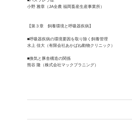
小野 雅章（JA全農 福岡畜産生産事業所）
【第３章 飼養環境と呼吸器疾病】
■呼吸器疾病の環境要因を取り除く飼養管理
水上 佳大（有限会社あかばね動物クリニック）
■換気と豚舎構造の関係
熊谷 隆（株式会社マックプラニング）