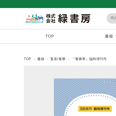
TOP
書籍
TOP
書籍
畜産/養豚
『養豚界』臨時増刊号