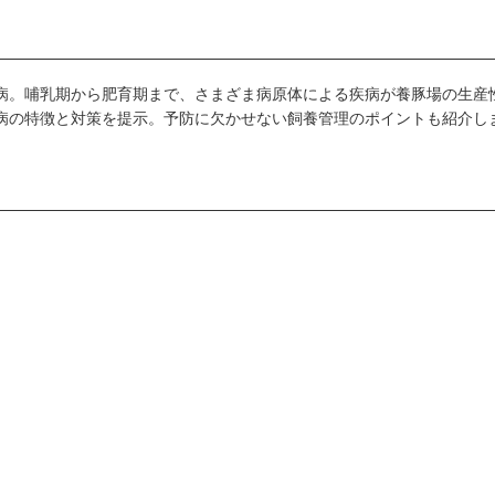
病。哺乳期から肥育期まで、さまざま病原体による疾病が養豚場の生産
病の特徴と対策を提示。予防に欠かせない飼養管理のポイントも紹介し