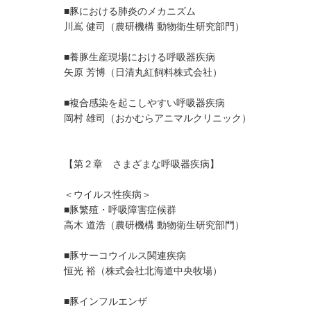
■豚における肺炎のメカニズム
川嶌 健司（農研機構 動物衛生研究部門）
■養豚生産現場における呼吸器疾病
矢原 芳博（日清丸紅飼料株式会社）
■複合感染を起こしやすい呼吸器疾病
岡村 雄司（おかむらアニマルクリニック）
【第２章 さまざまな呼吸器疾病】
＜ウイルス性疾病＞
■豚繁殖・呼吸障害症候群
高木 道浩（農研機構 動物衛生研究部門）
■豚サーコウイルス関連疾病
恒光 裕（株式会社北海道中央牧場）
■豚インフルエンザ