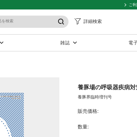
ご利
詳細検索
雑誌
電
養豚場の呼吸器疾病対
養豚界臨時増刊号
販売価格:
数量: