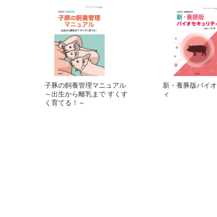
子豚の飼養管理マニュアル
新・養豚版バイオ
～出生から離乳まで すくす
ィ
く育てる！～