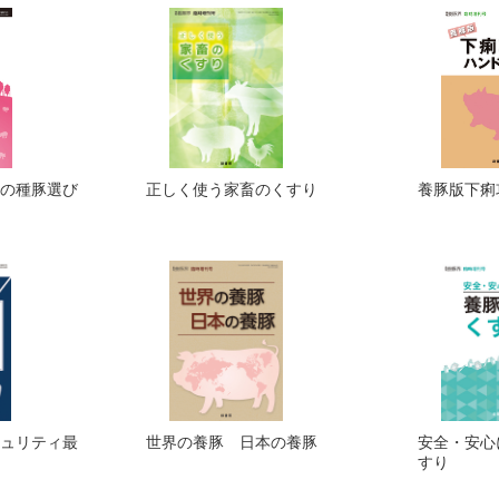
の種豚選び
正しく使う家畜のくすり
養豚版下痢
ュリティ最
世界の養豚 日本の養豚
安全・安心
すり