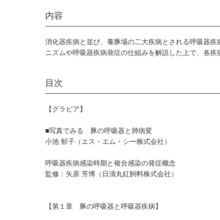
内容
消化器疾病と並び、養豚場の二大疾病とされる呼吸器疾
ニズムや呼吸器疾病発症の仕組みを解説した上で、各疾
目次
【グラビア】
■写真でみる 豚の呼吸器と肺病変
小池 郁子（エス・エム・シー株式会社）
呼吸器疾病感染時期と複合感染の発症概念
監修：矢原 芳博（日清丸紅飼料株式会社）
【第１章 豚の呼吸器と呼吸器疾病】