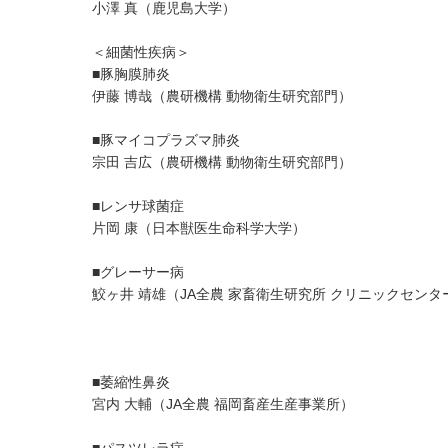
小澤 真（鹿児島大学）
＜細菌性疾病＞
■豚胸膜肺炎
伊藤 博哉（農研機構 動物衛生研究部門）
■豚マイコプラズマ肺炎
宗田 吉広（農研機構 動物衛生研究部門）
■レンサ球菌症
片岡 康（日本獣医生命科学大学）
■グレーサー病
鮫ヶ井 靖雄（JA全農 家畜衛生研究所 クリニックセン
■萎縮性鼻炎
宮内 大輔（JA全農 福岡畜産生産事業所）
■パスツレラ症