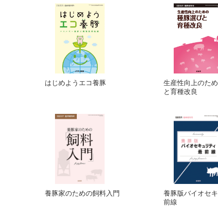
はじめようエコ養豚
生産性向上のため
と育種改良
養豚家のための飼料入門
養豚版バイオセキ
前線