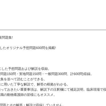
問題集!
たオリジナル予想問題600問を掲載!
にした予想問題および解説を収録。
題150問・実地問題150問・一般問題300問、計600問)収録。
説集を並べて読むことができる。
富に用いた丁寧な解説で、解答の根拠がわかる。
知っておきたい重要事項は、解説下の注釈欄にて補足説明。臨床現場で
現職の動物看護師の皆様にもオススメ。
の問題とその解答・解説は収録していません。