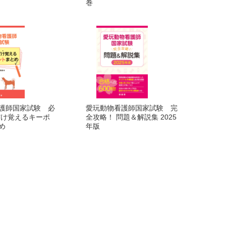
巻
護師国家試験 必
愛玩動物看護師国家試験 完
だけ覚えるキーポ
全攻略！ 問題＆解説集 2025
め
年版