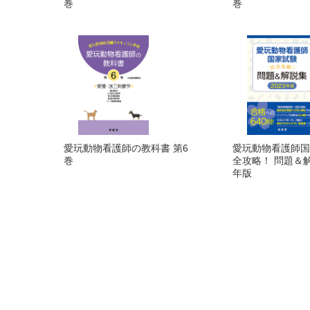
巻
巻
愛玩動物看護師の教科書 第6
愛玩動物看護師国
巻
全攻略！ 問題＆解
年版