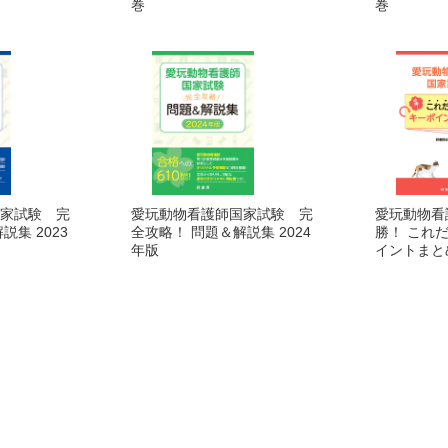
巻
巻
家試験 完
愛玩動物看護師国家試験 完
愛玩動物看
説集 2023
全攻略！ 問題＆解説集 2024
勝！ これ
年版
イントまと