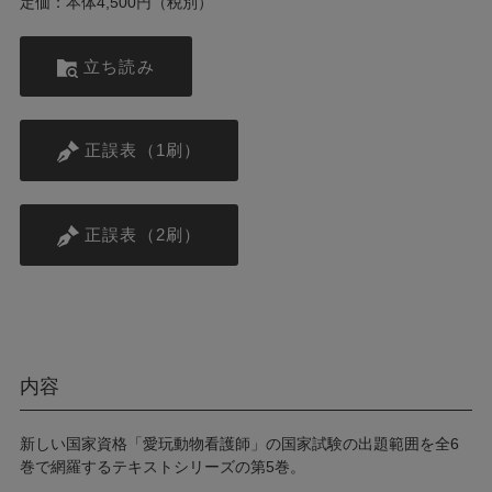
定価：本体4,500円（税別）
立ち読み
正誤表（1刷）
正誤表（2刷）
内容
新しい国家資格「愛玩動物看護師」の国家試験の出題範囲を全6
巻で網羅するテキストシリーズの第5巻。