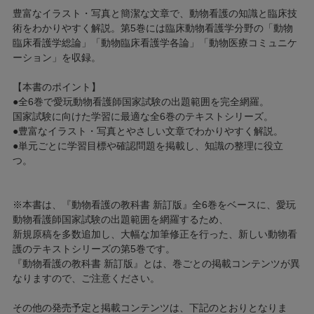
豊富なイラスト・写真と簡潔な文章で、動物看護の知識と臨床技
術をわかりやすく解説。第5巻には臨床動物看護学分野の「動物
臨床看護学総論」「動物臨床看護学各論」「動物医療コミュニケ
ーション」を収録。
【本書のポイント】
●全6巻で愛玩動物看護師国家試験の出題範囲を完全網羅。
国家試験に向けた学習に最適な全6巻のテキストシリーズ。
●豊富なイラスト・写真とやさしい文章でわかりやすく解説。
●単元ごとに学習目標や確認問題を掲載し、知識の整理に役立
つ。
※本書は、『動物看護の教科書 新訂版』全6巻をベースに、愛玩
動物看護師国家試験の出題範囲を網羅するため、
新規原稿を多数追加し、大幅な加筆修正を行った、新しい動物看
護のテキストシリーズの第5巻です。
『動物看護の教科書 新訂版』とは、巻ごとの掲載コンテンツが異
なりますので、ご注意ください。
その他の発売予定と掲載コンテンツは、下記のとおりとなりま