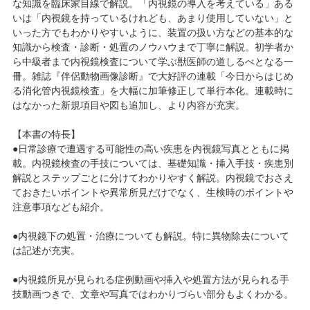
な知識を臨床家目線で解説。「内視鏡の導入を考えている」ある
いは「内視鏡を持っているけれども、あまり使用していない」と
いった方でもわかりやすいように、装置の扱い方などの基本的な
知識から検査・診断・処置のノウハウまで丁寧に解説。初学者か
ら中級者まで内視鏡検査について学ぶ獣医師の道しるべとなる一
冊。雑誌『伴侶動物画像診断』で大好評の連載「今日からはじめ
る消化管内視鏡検査」を大幅に加筆修正して単行本化。連載時に
はなかった新規項目や図も追加し、より内容が充実。
【本書の特長】
●日常診療で遭遇する可能性の高い疾患を内視鏡写真とともに掲
載。内視鏡検査の手技については、基礎知識・挿入手技・疾患別
解説とステップごとに分けてわかりやすく解説。内視鏡でおさえ
ておきたいポイントや異常所見だけでなく、生検時のポイントや
注意事項なども紹介。
●内視鏡下の処置・治療についても解説。特に異物除去について
は記述が充実。
●内視鏡所見が見られる症例動画や挿入や処置方法が見られる手
技動画つきで、文章や写真ではわかりづらい部分もよくわかる。