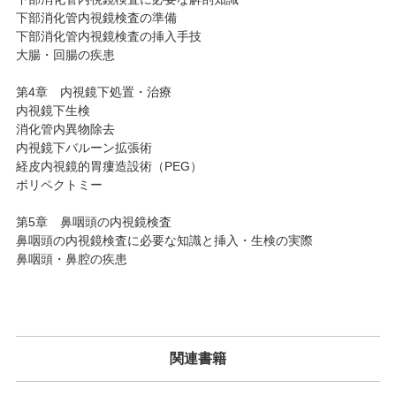
下部消化管内視鏡検査の準備
下部消化管内視鏡検査の挿入手技
大腸・回腸の疾患
第4章 内視鏡下処置・治療
内視鏡下生検
消化管内異物除去
内視鏡下バルーン拡張術
経皮内視鏡的胃瘻造設術（PEG）
ポリペクトミー
第5章 鼻咽頭の内視鏡検査
鼻咽頭の内視鏡検査に必要な知識と挿入・生検の実際
鼻咽頭・鼻腔の疾患
関連書籍