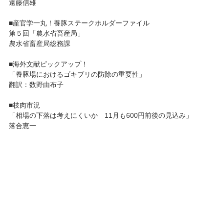
遠藤信雄
■産官学一丸！養豚ステークホルダーファイル
第５回「農水省畜産局」
農水省畜産局総務課
■海外文献ピックアップ！
「養豚場におけるゴキブリの防除の重要性」
翻訳：数野由布子
■枝肉市況
「相場の下落は考えにくいか 11月も600円前後の見込み」
落合恵一