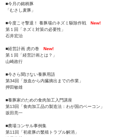
■今月の銘柄豚
「むさし麦豚」
■今度こそ撃退！ 養豚場のネズミ駆除作戦
New!
第１回「ネズミ対策の必要性」
石井宏治
■経営計画 虎の巻
New!
第１回「経営計画とは？」
山崎政行
■今さら聞けない養豚用語
第34回「放血から内臓摘出までの作業」
押田敏雄
■養豚家のための食肉加工入門講座
第13回「食肉加工品の製造法：わが国のベーコン」
坂田亮一
■農場コンサル事例集
第11回「初産豚の繁殖トラブル解消」