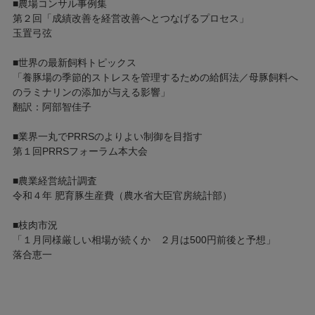
■農場コンサル事例集
第２回「成績改善を経営改善へとつなげるプロセス」
玉置弓弦
■世界の最新飼料トピックス
「養豚場の季節的ストレスを管理するための給餌法／母豚飼料へ
のラミナリンの添加が与える影響」
翻訳：阿部智佳子
■業界一丸でPRRSのよりよい制御を目指す
第１回PRRSフォーラム本大会
■農業経営統計調査
令和４年 肥育豚生産費（農水省大臣官房統計部）
■枝肉市況
「１月同様厳しい相場が続くか ２月は500円前後と予想」
落合恵一