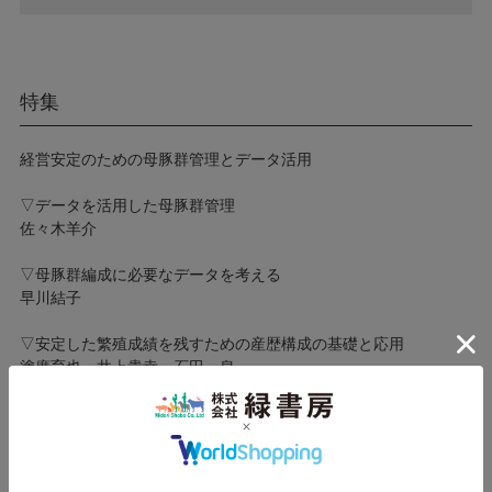
特集
経営安定のための母豚群管理とデータ活用
▽データを活用した母豚群管理
佐々木羊介
▽母豚群編成に必要なデータを考える
早川結子
▽安定した繁殖成績を残すための産歴構成の基礎と応用
塗廣育也、井上貴幸、石田 泉
▽足し算だけでできる淘汰基準～直近３産の分娩データ２項目を
使って成績向上～
辻󠄀 厚史