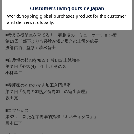
■今さら聞けない養豚用語
第25回「堆肥化とふん尿処理」
羽賀清典
■考える従業員を育てる！ ─養豚場のコミュニケーション術─
第13回「部下よりも経験が浅い場合の上司の成長」
渡部佑悟、監修：清水智士
■自農場の枝肉を知る！ 枝肉誌上勉強会
第７回「外観(4)：仕上げ その３」
小林淳二
■養豚家のための食肉加工入門講座
第７回「食肉の加熱／食肉加工の衛生管理」
坂田亮一
■コブたんズ
第62回「新たな栄養学的指標『キネティクス』」
島本正平