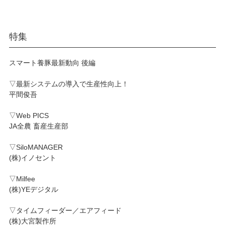
特集
スマート養豚最新動向 後編
▽最新システムの導入で生産性向上！
平間俊吾
▽Web PICS
JA全農 畜産生産部
▽SiloMANAGER
(株)イノセント
▽Milfee
(株)YEデジタル
▽タイムフィーダー／エアフィード
(株)大宮製作所