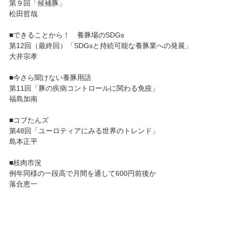
第９回「候補豚」
松田哲哉
■できることから！ 養豚場のSDGs
第12回（最終回）「SDGsと持続可能な養豚業への発展」
大井宗孝
■今さら聞けない養豚用語
第11回「豚の疾病コントロールに関わる免疫」
福島加南
■コブたんズ
第48回「ユーロティアにみる世界のトレンド」
島本正平
■枝肉市況
例年同様の一段高で月間を通して600円前後か
落合恵一