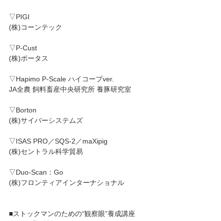
▽PIGI
(株)コーンテック
▽P-Cust
(株)ポータス
▽Hapimo P-Scale ハイコープver.
JA全農 飼料畜産中央研究所 養豚研究室
▽Borton
(株)サイバーシステムズ
▽ISAS PRO／SQS-2／maXipig
(株)セントラル科学貿易
▽Duo-Scan：Go
(株)フロンティアインターナショナル
■ストックマンのための“観察眼”養成講座