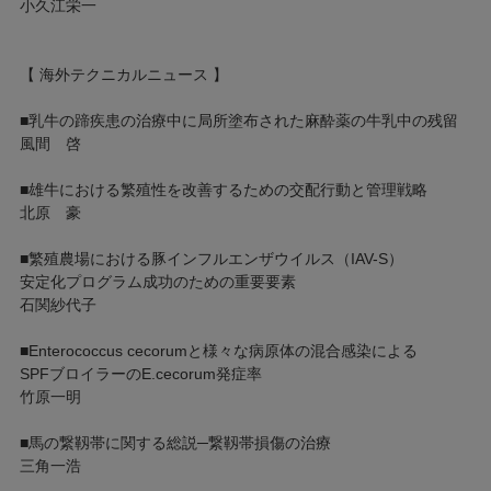
小久江栄一
【 海外テクニカルニュース 】
■乳牛の蹄疾患の治療中に局所塗布された麻酔薬の牛乳中の残留
風間 啓
■雄牛における繁殖性を改善するための交配行動と管理戦略
北原 豪
■繁殖農場における豚インフルエンザウイルス（IAV-S）
安定化プログラム成功のための重要要素
石関紗代子
■Enterococcus cecorumと様々な病原体の混合感染による
SPFブロイラーのE.cecorum発症率
竹原一明
■馬の繋靱帯に関する総説─繋靱帯損傷の治療
三角一浩