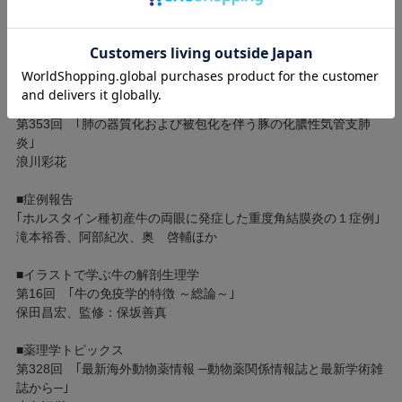
▽分娩後の子宮修復改善に向けた飼養管理からのアプローチの一
例
川島千帆
■Clinic and Pathology
第353回 ｢肺の器質化および被包化を伴う豚の化膿性気管支肺
炎｣
浪川彩花
■症例報告
｢ホルスタイン種初産牛の両眼に発症した重度角結膜炎の１症例｣
滝本裕香、阿部紀次、奥 啓輔ほか
■イラストで学ぶ牛の解剖生理学
第16回 ｢牛の免疫学的特徴 ～総論～｣
保田昌宏、監修：保坂善真
■薬理学トピックス
第328回 ｢最新海外動物薬情報 ─動物薬関係情報誌と最新学術雑
誌から─｣