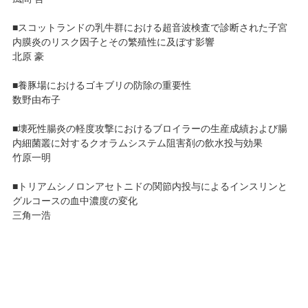
■スコットランドの乳牛群における超音波検査で診断された子宮
内膜炎のリスク因子とその繁殖性に及ぼす影響
北原 豪
■養豚場におけるゴキブリの防除の重要性
数野由布子
■壊死性腸炎の軽度攻撃におけるブロイラーの生産成績および腸
内細菌叢に対するクオラムシステム阻害剤の飲水投与効果
竹原一明
■トリアムシノロンアセトニドの関節内投与によるインスリンと
グルコースの血中濃度の変化
三角一浩