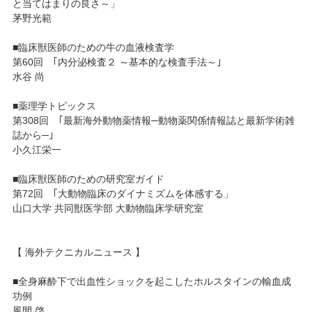
と当てはまりの良さ～」
茅野光範
■臨床獣医師のための牛の血液検査学
第60回 ｢内分泌検査２ ～基本的な検査手法～｣
水谷 尚
■薬理学トピックス
第308回 ｢最新海外動物薬情報─動物薬関係情報誌と最新学術雑
誌から─｣
小久江栄一
■臨床獣医師のための研究室ガイド
第72回 ｢大動物臨床のダイナミズムを体感する」
山口大学 共同獣医学部 大動物臨床学研究室
【 海外テクニカルニュース 】
■全身麻酔下で出血性ショックを起こしたホルスタインの輸血成
功例
風間 啓