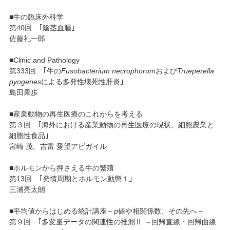
■牛の臨床外科学
第40回 ｢陰茎血腫｣
佐藤礼一郎
■Clinic and Pathology
第333回 ｢牛の
Fusobacterium necrophorum
および
Trueperella
pyogenes
による多発性壊死性肝炎｣
島田果歩
■産業動物の再生医療のこれからを考える
第３回 ｢海外における産業動物の再生医療の現状、細胞農業と
細胞性食品｣
宮崎 茂、吉富 愛望アビガイル
■ホルモンから押さえる牛の繁殖
第13回 ｢発情周期とホルモン動態１｣
三浦亮太朗
■平均値からはじめる統計講座～
p
値や相関係数、その先へ～
第９回 ｢多変量データの関連性の推測Ⅱ ～回帰直線・回帰曲線