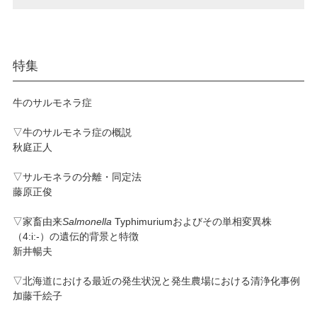
特集
牛のサルモネラ症
▽牛のサルモネラ症の概説
秋庭正人
▽サルモネラの分離・同定法
藤原正俊
▽家畜由来
Salmonella
Typhimuriumおよびその単相変異株
（4:i:-）の遺伝的背景と特徴
新井暢夫
▽北海道における最近の発生状況と発生農場における清浄化事例
加藤千絵子