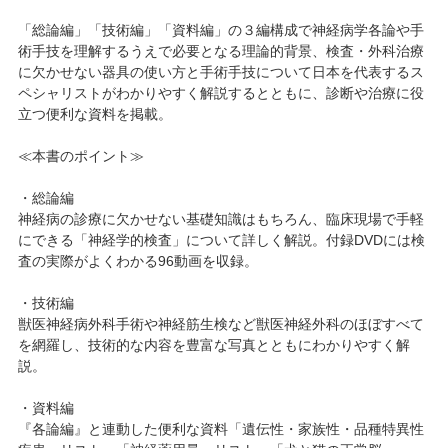
「総論編」「技術編」「資料編」の３編構成で神経病学各論や手
術手技を理解するうえで必要となる理論的背景、検査・外科治療
に欠かせない器具の使い方と手術手技について日本を代表するス
ペシャリストがわかりやすく解説するとともに、診断や治療に役
立つ便利な資料を掲載。
≪本書のポイント≫
・総論編
神経病の診療に欠かせない基礎知識はもちろん、臨床現場で手軽
にできる「神経学的検査」について詳しく解説。付録DVDには検
査の実際がよくわかる96動画を収録。
・技術編
獣医神経病外科手術や神経筋生検など獣医神経外科のほぼすべて
を網羅し、技術的な内容を豊富な写真とともにわかりやすく解
説。
・資料編
『各論編』と連動した便利な資料「遺伝性・家族性・品種特異性