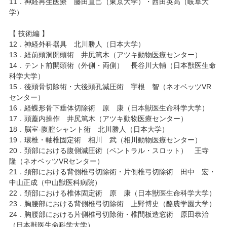
11．神経再生医療 藤田直己（東京大学）・西田英高（岐阜大
学）
【 技術編 】
12．神経外科器具 北川勝人（日本大学）
13．経前頭洞開頭術 井尻篤木（アツキ動物医療センター）
14．テント前開頭術（外側・両側） 長谷川大輔（日本獣医生命
科学大学）
15．後頭骨切除術・大後頭孔減圧術 宇根 智（ネオベッツVR
センター）
16．経蝶形骨下垂体切除術 原 康（日本獣医生命科学大学）
17．頭蓋内操作 井尻篤木（アツキ動物医療センター）
18．脳室-腹腔シャント術 北川勝人（日本大学）
19．環椎・軸椎固定術 相川 武（相川動物医療センター）
20．頚部における腹側減圧術（ベントラル・スロット） 王寺
隆（ネオベッツVRセンター）
21．頚部における背側椎弓切除術・片側椎弓切除術 田中 宏・
中山正成（中山獣医科病院）
22．頚部における椎体固定術 原 康（日本獣医生命科学大学）
23．胸腰部における背側椎弓切除術 上野博史（酪農学園大学）
24．胸腰部における片側椎弓切除術・椎間板造窓術 原田恭治
（日本獣医生命科学大学）