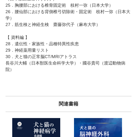
25．胸腰部における椎骨固定術 枝村一弥（日本大学）
26．腰仙部における背側椎弓切除術・固定術 枝村一弥（日本大
学）
27．筋生検と神経生検 齋藤弥代子（麻布大学）
【 資料編 】
28．遺伝性・家族性・品種特異性疾患
29．神経薬用量リスト
30．犬と猫の正常脳CT/MRIアトラス
長谷川大輔（日本獣医生命科学大学）・國谷貴司（渡辺動物病
院）
関連書籍