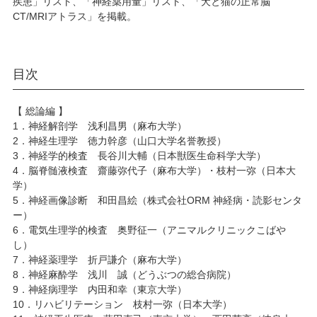
疾患」リスト、「神経薬用量」リスト、「犬と猫の正常脳
CT/MRIアトラス」を掲載。
目次
【 総論編 】
1．神経解剖学 浅利昌男（麻布大学）
2．神経生理学 徳力幹彦（山口大学名誉教授）
3．神経学的検査 長谷川大輔（日本獣医生命科学大学）
4．脳脊髄液検査 齋藤弥代子（麻布大学）・枝村一弥（日本大
学）
5．神経画像診断 和田昌絵（株式会社ORM 神経病・読影センタ
ー）
6．電気生理学的検査 奥野征一（アニマルクリニックこばや
し）
7．神経薬理学 折戸謙介（麻布大学）
8．神経麻酔学 浅川 誠（どうぶつの総合病院）
9．神経病理学 内田和幸（東京大学）
10．リハビリテーション 枝村一弥（日本大学）