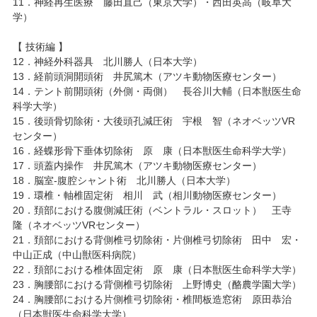
11．神経再生医療 藤田直己（東京大学）・西田英高（岐阜大
学）
【 技術編 】
12．神経外科器具 北川勝人（日本大学）
13．経前頭洞開頭術 井尻篤木（アツキ動物医療センター）
14．テント前開頭術（外側・両側） 長谷川大輔（日本獣医生命
科学大学）
15．後頭骨切除術・大後頭孔減圧術 宇根 智（ネオベッツVR
センター）
16．経蝶形骨下垂体切除術 原 康（日本獣医生命科学大学）
17．頭蓋内操作 井尻篤木（アツキ動物医療センター）
18．脳室-腹腔シャント術 北川勝人（日本大学）
19．環椎・軸椎固定術 相川 武（相川動物医療センター）
20．頚部における腹側減圧術（ベントラル・スロット） 王寺
隆（ネオベッツVRセンター）
21．頚部における背側椎弓切除術・片側椎弓切除術 田中 宏・
中山正成（中山獣医科病院）
22．頚部における椎体固定術 原 康（日本獣医生命科学大学）
23．胸腰部における背側椎弓切除術 上野博史（酪農学園大学）
24．胸腰部における片側椎弓切除術・椎間板造窓術 原田恭治
（日本獣医生命科学大学）