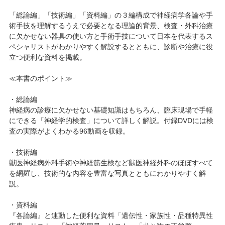
「総論編」「技術編」「資料編」の３編構成で神経病学各論や手
術手技を理解するうえで必要となる理論的背景、検査・外科治療
に欠かせない器具の使い方と手術手技について日本を代表するス
ペシャリストがわかりやすく解説するとともに、診断や治療に役
立つ便利な資料を掲載。
≪本書のポイント≫
・総論編
神経病の診療に欠かせない基礎知識はもちろん、臨床現場で手軽
にできる「神経学的検査」について詳しく解説。付録DVDには検
査の実際がよくわかる96動画を収録。
・技術編
獣医神経病外科手術や神経筋生検など獣医神経外科のほぼすべて
を網羅し、技術的な内容を豊富な写真とともにわかりやすく解
説。
・資料編
『各論編』と連動した便利な資料「遺伝性・家族性・品種特異性