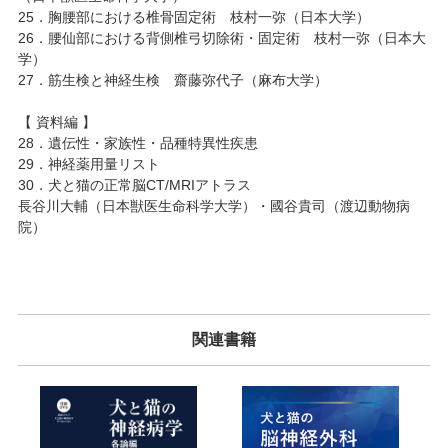
25．胸腰部における椎骨固定術 枝村一弥（日本大学）
26．腰仙部における背側椎弓切除術・固定術 枝村一弥（日本大
学）
27．筋生検と神経生検 齋藤弥代子（麻布大学）
【 資料編 】
28．遺伝性・家族性・品種特異性疾患
29．神経薬用量リスト
30．犬と猫の正常脳CT/MRIアトラス
長谷川大輔（日本獣医生命科学大学）・國谷貴司（渡辺動物病
院）
関連書籍