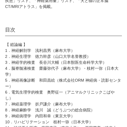
疾患」リスト、「神経薬用量」リスト、「犬と猫の正常脳
CT/MRIアトラス」を掲載。
目次
【 総論編 】
1．神経解剖学 浅利昌男（麻布大学）
2．神経生理学 徳力幹彦（山口大学名誉教授）
3．神経学的検査 長谷川大輔（日本獣医生命科学大学）
4．脳脊髄液検査 齋藤弥代子（麻布大学）・枝村一弥（日本大
学）
5．神経画像診断 和田昌絵（株式会社ORM 神経病・読影センタ
ー）
6．電気生理学的検査 奥野征一（アニマルクリニックこばや
し）
7．神経薬理学 折戸謙介（麻布大学）
8．神経麻酔学 浅川 誠（どうぶつの総合病院）
9．神経病理学 内田和幸（東京大学）
10．リハビリテーション 枝村一弥（日本大学）