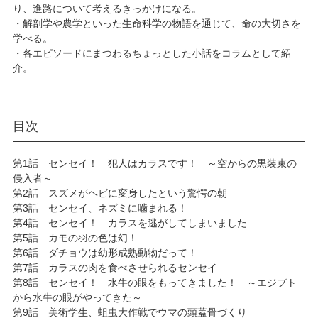
り、進路について考えるきっかけになる。
・解剖学や農学といった生命科学の物語を通じて、命の大切さを
学べる。
・各エピソードにまつわるちょっとした小話をコラムとして紹
介。
目次
第1話 センセイ！ 犯人はカラスです！ ～空からの黒装束の
侵入者～
第2話 スズメがヘビに変身したという驚愕の朝
第3話 センセイ、ネズミに噛まれる！
第4話 センセイ！ カラスを逃がしてしまいました
第5話 カモの羽の色は幻！
第6話 ダチョウは幼形成熟動物だって！
第7話 カラスの肉を食べさせられるセンセイ
第8話 センセイ！ 水牛の眼をもってきました！ ～エジプト
から水牛の眼がやってきた～
第9話 美術学生、蛆虫大作戦でウマの頭蓋骨づくり