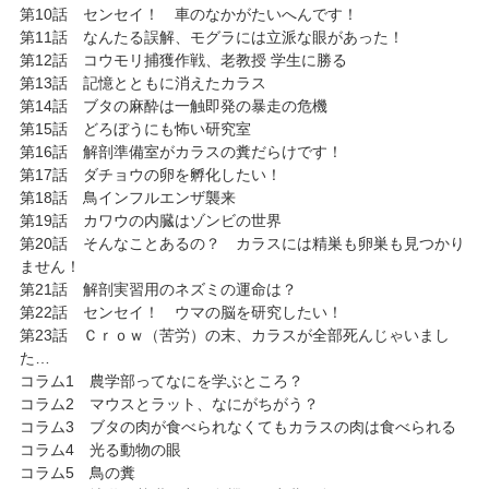
第10話 センセイ！ 車のなかがたいへんです！
第11話 なんたる誤解、モグラには立派な眼があった！
第12話 コウモリ捕獲作戦、老教授 学生に勝る
第13話 記憶とともに消えたカラス
第14話 ブタの麻酔は一触即発の暴走の危機
第15話 どろぼうにも怖い研究室
第16話 解剖準備室がカラスの糞だらけです！
第17話 ダチョウの卵を孵化したい！
第18話 鳥インフルエンザ襲来
第19話 カワウの内臓はゾンビの世界
第20話 そんなことあるの？ カラスには精巣も卵巣も見つかり
ません！
第21話 解剖実習用のネズミの運命は？
第22話 センセイ！ ウマの脳を研究したい！
第23話 Ｃｒｏｗ（苦労）の末、カラスが全部死んじゃいまし
た…
コラム1 農学部ってなにを学ぶところ？
コラム2 マウスとラット、なにがちがう？
コラム3 ブタの肉が食べられなくてもカラスの肉は食べられる
コラム4 光る動物の眼
コラム5 鳥の糞