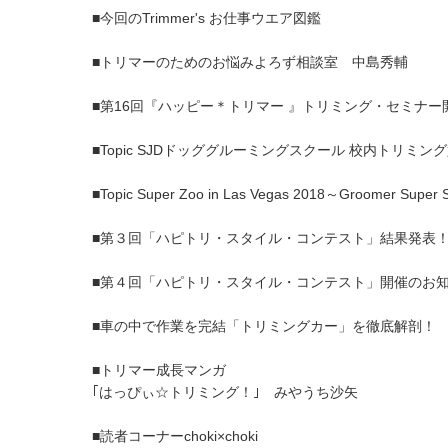
■今回のTrimmer's お仕事ウエア図鑑
■トリマーのためのお悩みよろず相談室 中島秀輔
■第16回『ハッピー＊トリマー 』トリミング・セミナー
■Topic SJDドッググルーミングスクール 校内トリミン
■Topic Super Zoo in Las Vegas 2018～Groomer Super 
■第３回「ハピトリ・スタイル・コンテスト」結果発表
■第４回「ハピトリ・スタイル・コンテスト」開催のお
■車の中で作業を完結「トリミングカー」を徹底解剖！
■トリマー成長マンガ
｢はっぴぃ☆トリミング！｣ みやうち沙矢
■読者コーナーchoki×choki