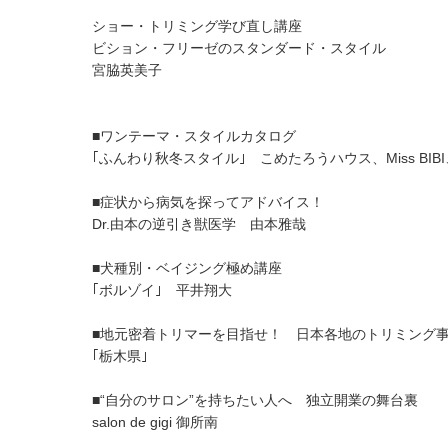
ショー・トリミング学び直し講座
ビション・フリーゼのスタンダード・スタイル
宮脇英美子
■ワンテーマ・スタイルカタログ
｢ふんわり秋冬スタイル｣ こめたろうハウス、Miss BIBI、tou 
■症状から病気を探ってアドバイス！
Dr.由本の逆引き獣医学 由本雅哉
■犬種別・ベイジング極め講座
｢ボルゾイ｣ 平井翔大
■地元密着トリマーを目指せ！ 日本各地のトリミング
｢栃木県｣
■“自分のサロン”を持ちたい人へ 独立開業の舞台裏
salon de gigi 御所南