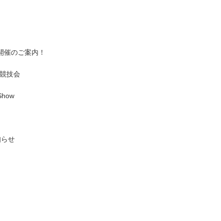
開催のご案内！
グ競技会
Show
！
知らせ