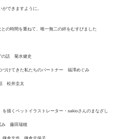
。
いができますように。
犬との時間を重ねて、唯一無二の絆をむすびました
”の話 菊水健史
つづけてきた私たちのパートナー 福澤めぐみ
話 松井圭太
を描くペットイラストレーター・sakioさんのまなざし
試み 藤田瑞穂
 鎌倉文也、鎌倉志保子