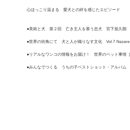
心ほっこり温まる 愛犬との絆を感じたエピソード
●美術と犬 第２回 亡き主人を慕う忠犬 宮下規久朗
●世界の街角にて 犬と人が織りなす文化 Vol.7 Naza
●リアルなワンコの情報をお届け！ 世界のペット事情
●みんなでつくる うちの子ベストショット・アルバム