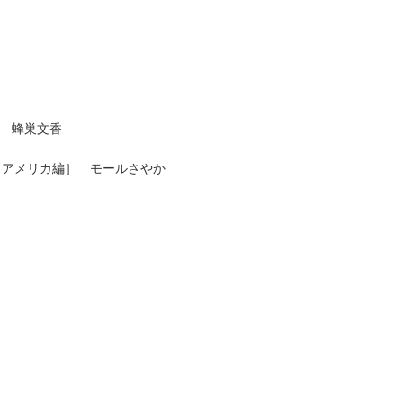
re 蜂巣文香
［アメリカ編］ モールさやか