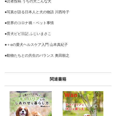
●読者投稿 うちの犬こんな犬
●写真が語る日本人と犬の物語 川西玲子
●世界のコロナ禍・ペット事情
●育犬ビビ日記 ふじいまさこ
●＋αの愛犬ヘルスケア入門 山本真紀子
●動物たちとの共生のバランス 奥田順之
関連書籍