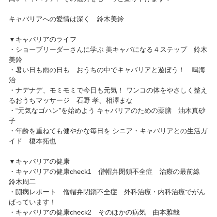
キャバリアへの愛情は深く 鈴木美鈴
▼キャバリアのライフ
・ショーブリーダーさんに学ぶ 美キャバになる４ステップ 鈴木
美鈴
・暑い日も雨の日も おうちの中でキャバリアと遊ぼう！ 鳴海
治
・ナデナデ、モミモミで今日も元気！ ワンコの体をやさしく整え
るおうちマッサージ 石野 孝、相澤まな
・“元気なゴハン”を始めよう キャバリアのための薬膳 油木真砂
子
・年齢を重ねても健やかな毎日を シニア・キャバリアとの生活ガ
イド 榎本拓也
▼キャバリアの健康
・キャバリアの健康check1 僧帽弁閉鎖不全症 治療の最前線
鈴木周二
・闘病レポート 僧帽弁閉鎖不全症 外科治療・内科治療でがん
ばっています！
・キャバリアの健康check2 そのほかの病気 由本雅哉