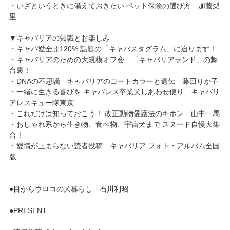
・いざというときに備えておきたい ペット保険の選び方 加藤梨
里
▼キャバリアの知識とお楽しみ
・キャバ愛全開120% 話題の「キャバスタグラム」に迫ります！
・キャバリアのための大規模オフ会 「キャバリアランド」の舞
台裏！
・DNAの不思議 キャバリアのコートカラーと遺伝 藤田りか子
・一緒に生きる喜びを キャバレス卒業犬しあわせ便り キャバリ
アレスキュー隊東京
・これだけは知っておこう！ 改正動物愛護法のキホン 山中一馬
・おしゃれ系から生き物、食べ物、宇宙犬まで スヌード自慢大集
合！
・愛情が止まらない読者投稿 キャバリア フォト・アルバム全国
版
●目からウロコの犬暮らし 石川利昭
●PRESENT