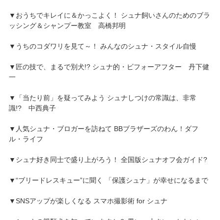
▼おうちでキレイに＆かっこよく！ シュナ飼いさんのためのブラ
ッシング＆シャンプー教室 高橋邦明
▼うちのコダワリを見て～！ みんなのシュナ・スタイル自慢
▼匠の技で、まるで別犬!? シュナ的・ビフォーアフター 丹下健
一
▼「当たり前」を疑ってみよう シュナしつけの常識は、非常
識!? 中西典子
▼人気シュナ・ブロガーを訪ねて BBブラザーズのわん！ダフ
ル・ライフ
▼シュナ好き同士で盛り上がろう！ 全国版シュナオフ会ガイド?
▼“ブリードレスキュー”に聞く 「保護シュナ」が幸せになるまで
▼SNSアップが楽しくなる スマホ撮影術 for シュナ