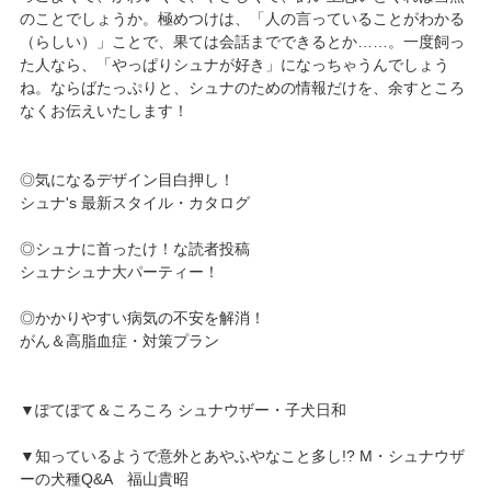
のことでしょうか。極めつけは、「人の言っていることがわかる
（らしい）」ことで、果ては会話までできるとか……。一度飼っ
た人なら、「やっぱりシュナが好き」になっちゃうんでしょう
ね。ならばたっぷりと、シュナのための情報だけを、余すところ
なくお伝えいたします！
◎気になるデザイン目白押し！
シュナ's 最新スタイル・カタログ
◎シュナに首ったけ！な読者投稿
シュナシュナ大パーティー！
◎かかりやすい病気の不安を解消！
がん＆高脂血症・対策プラン
▼ぽてぽて＆ころころ シュナウザー・子犬日和
▼知っているようで意外とあやふやなこと多し!? M・シュナウザ
ーの犬種Q&A 福山貴昭