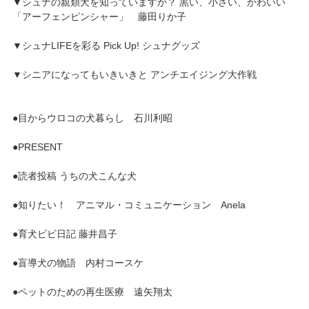
▼シュナの親類犬を知っていますか？ 黒い、小さい、かわいい
「アーフェンピンシャー」 藤田りか子
▼シュナLIFEを彩る Pick Up! シュナグッズ
▼シニアになってもいきいきと アンチエイジング大作戦
●目からウロコの犬暮らし 石川利昭
●PRESENT
●読者投稿 うちの犬こんな犬
●知りたい！ アニマル・コミュニケーション Anela
●育犬ビビ日記 藤井昌子
●盲導犬の物語 内村コースケ
●ペットのための再生医療 遠矢翔太