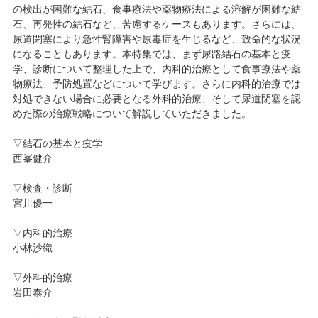
の検出が困難な結石、食事療法や薬物療法による溶解が困難な結
石、再発性の結石など、苦慮するケースもあります。さらには、
尿道閉塞により急性腎障害や尿毒症を生じるなど、致命的な状況
になることもあります。本特集では、まず尿路結石の基本と疫
学、診断について整理した上で、内科的治療として食事療法や薬
物療法、予防処置などについて学びます。さらに内科的治療では
対処できない場合に必要となる外科的治療、そして尿道閉塞を認
めた際の治療戦略について解説していただきました。
▽結石の基本と疫学
西峯健介
▽検査・診断
宮川優一
▽内科的治療
小林沙織
▽外科的治療
岩田泰介