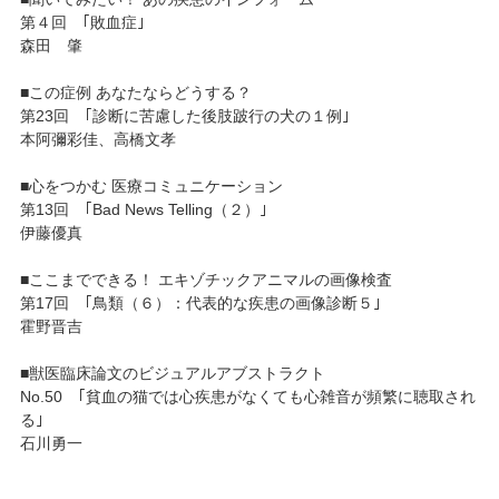
第４回 ｢敗血症｣
森田 肇
■この症例 あなたならどうする？
第23回 ｢診断に苦慮した後肢跛行の犬の１例｣
本阿彌彩佳、高橋文孝
■心をつかむ 医療コミュニケーション
第13回 ｢Bad News Telling（２）｣
伊藤優真
■ここまでできる！ エキゾチックアニマルの画像検査
第17回 ｢鳥類（６）：代表的な疾患の画像診断５｣
霍野晋吉
■獣医臨床論文のビジュアルアブストラクト
No.50 ｢貧血の猫では心疾患がなくても心雑音が頻繁に聴取され
る｣
石川勇一