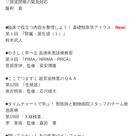
▽尿道閉塞の緊急対応
飯村 真
■臨床で役立つ内容を整理しよう！ 基礎獣医学アトラス
New!
第１回 ｢腎臓：尿生成（１）｣
鈴木武人
■やさしく学べる 血液疾患診療教室
第９回 ｢PIMA／NRIMA・PRCA｣
菅原芽伊、監修：富安博隆
■ここでつまずく 超音波検査のＱ＆Ａ
第12回 ｢生殖器｣
座古明奈、監修：石川雄大
■タイムチャートで学ぶ！ 獣医師と動物病院スタッフのチーム救
急医療
第19回 「Ｘ線検査」
李 美侑、監修：森田 肇
■聞いてみたい！ あの疾患のインフォーム