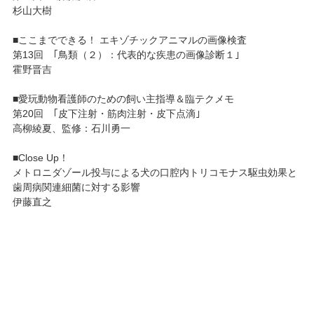
杉山大樹
■ここまでできる！ エキゾチックアニマルの画像検査
第13回 ｢鳥類（２）：代表的な疾患の画像診断１｣
霍野晋吉
■愛玩動物看護師のための飼い主指導＆臨テクメモ
第20回 ｢皮下注射・筋肉注射・皮下点滴｣
高柳綾夏、監修：石川勇一
■Close Up！
メトロニダゾール投与による犬の口腔内トリコモナス駆虫効果と
歯周病関連細菌に対する影響
伊藤直之