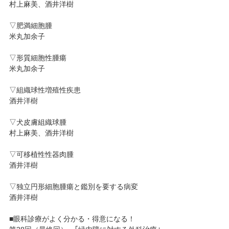
村上麻美、酒井洋樹
▽肥満細胞腫
米丸加余子
▽形質細胞性腫瘍
米丸加余子
▽組織球性増殖性疾患
酒井洋樹
▽犬皮膚組織球腫
村上麻美、酒井洋樹
▽可移植性性器肉腫
酒井洋樹
▽独立円形細胞腫瘍と鑑別を要する病変
酒井洋樹
■眼科診療がよく分かる・得意になる！