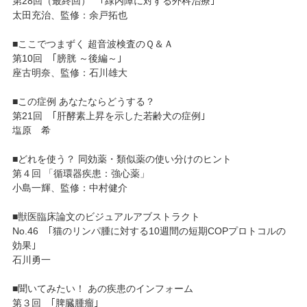
第28回（最終回） ｢緑内障に対する外科治療｣
太田充治、監修：余戸拓也
■ここでつまずく 超音波検査のＱ＆Ａ
第10回 ｢膀胱 ～後編～｣
座古明奈、監修：石川雄大
■この症例 あなたならどうする？
第21回 ｢肝酵素上昇を示した若齢犬の症例｣
塩原 希
■どれを使う？ 同効薬・類似薬の使い分けのヒント
第４回 「循環器疾患：強心薬」
小島一輝、監修：中村健介
■獣医臨床論文のビジュアルアブストラクト
No.46 ｢猫のリンパ腫に対する10週間の短期COPプロトコルの
効果｣
石川勇一
■聞いてみたい！ あの疾患のインフォーム
第３回 ｢脾臓腫瘤｣