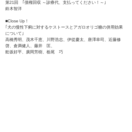
第21回 ｢債権回収 ～診療代、支払ってください！～｣
鈴木智洋
■Close Up！
｢犬の慢性下痢に対するケストースとアガロオリゴ糖の併用効果
について｣
高橋秀明、茂木千恵、川野浩志、伊從慶太、唐澤幸司、近藤修
啓、倉満健人、藤井 匡、
舩坂好平、廣岡芳樹、栃尾 巧