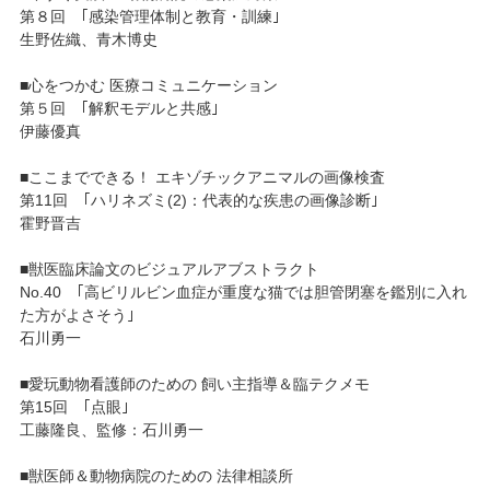
第８回 ｢感染管理体制と教育・訓練｣
生野佐織、青木博史
■心をつかむ 医療コミュニケーション
第５回 ｢解釈モデルと共感｣
伊藤優真
■ここまでできる！ エキゾチックアニマルの画像検査
第11回 ｢ハリネズミ(2)：代表的な疾患の画像診断｣
霍野晋吉
■獣医臨床論文のビジュアルアブストラクト
No.40 ｢高ビリルビン血症が重度な猫では胆管閉塞を鑑別に入れ
た方がよさそう｣
石川勇一
■愛玩動物看護師のための 飼い主指導＆臨テクメモ
第15回 ｢点眼｣
工藤隆良、監修：石川勇一
■獣医師＆動物病院のための 法律相談所