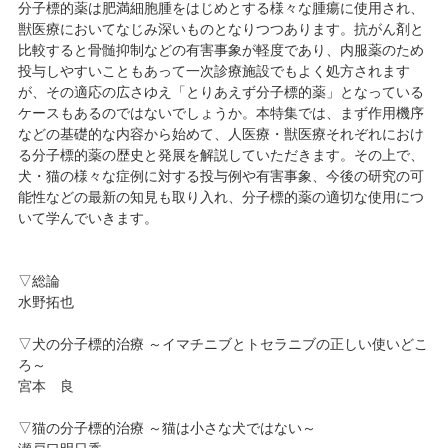
分子標的薬は肥満細胞腫をはじめとする様々な腫瘍に使用され、
獣医療においてなじみ深いものとなりつつあります。抗がん剤と
比較すると骨髄抑制などの有害事象が軽度であり、内服薬のため
投与しやすいこともあって一次診療施設でもよく処方されます
が、その適応の広さゆえ「とりあえず分子標的薬」となっている
ケースもあるのではないでしょうか。本特集では、まず作用機序
などの基礎的な内容から始めて、人医療・獣医療それぞれにおけ
る分子標的薬の歴史と発展を解説していただきます。その上で、
犬・猫の様々な症例に対する投与例や有害事象、今後の研究の可
能性などの最新の知見も取り入れ、分子標的薬の適切な使用につ
いて学んでいきます。
▽総論
水野拓也
▽犬の分子標的治療 ～イマチニブとトセラニブの正しい使いどこ
ろ～
宮本 良
▽猫の分子標的治療 ～猫は小さな犬ではない～