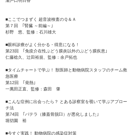
瀬戸口明日香
■ここでつまずく 超音波検査のＱ＆Ａ
第７回 ｢腎臓 ～前編～｣
杉野 悠、監修：石川雄大
■眼科診療がよく分かる・得意になる！
第23回 ｢免疫介在性ぶどう膜炎以外のぶどう膜疾患｣
仁藤稔久、辻田裕規、監修：余戸拓也
■タイムチャートで学ぶ！ 獣医師と動物病院スタッフのチーム救
急医療
第12回 ｢発熱｣
一萬田正直、監修：森田 肇
■こんな症例に出会ったら？ とある診察室を覗いて学ぶアプロー
チ法
第74回 ｢パテラ（膝蓋骨脱臼）が悪化しました｣
堀切園 裕
■今すぐ実践！ 動物病院の感染症対策