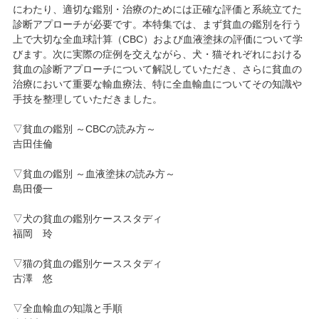
にわたり、適切な鑑別・治療のためには正確な評価と系統立てた
診断アプローチが必要です。本特集では、まず貧血の鑑別を行う
上で大切な全血球計算（CBC）および血液塗抹の評価について学
びます。次に実際の症例を交えながら、犬・猫それぞれにおける
貧血の診断アプローチについて解説していただき、さらに貧血の
治療において重要な輸血療法、特に全血輸血についてその知識や
手技を整理していただきました。
▽貧血の鑑別 ～CBCの読み方～
吉田佳倫
▽貧血の鑑別 ～血液塗抹の読み方～
島田優一
▽犬の貧血の鑑別ケーススタディ
福岡 玲
▽猫の貧血の鑑別ケーススタディ
古澤 悠
▽全血輸血の知識と手順