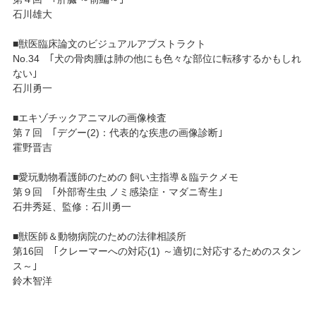
石川雄大
■獣医臨床論文のビジュアルアブストラクト
No.34 ｢犬の骨肉腫は肺の他にも色々な部位に転移するかもしれ
ない｣
石川勇一
■エキゾチックアニマルの画像検査
第７回 ｢デグー(2)：代表的な疾患の画像診断｣
霍野晋吉
■愛玩動物看護師のための 飼い主指導＆臨テクメモ
第９回 ｢外部寄生虫 ノミ感染症・マダニ寄生｣
石井秀延、監修：石川勇一
■獣医師＆動物病院のための法律相談所
第16回 ｢クレーマーへの対応(1) ～適切に対応するためのスタン
ス～｣
鈴木智洋