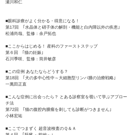
瀬川和仁
■眼科診療がよく分かる・得意になる！
第17回 ｢水晶体と硝子体の解剖・機能と白内障以外の疾患｣
松浦尚哉、監修：余戸拓也
■ここからはじめる！ 産科のファーストステップ
第６回 ｢猫の妊娠｣
石川季咲、監修：筒井敏彦
■この症例 あなたならどうする？
第18回 ｢犬の多中心性中～大細胞型リンパ腫の治療戦略｣
一萬田正直
■こんな症例に出会ったら？ とある診察室を覗いて学ぶアプロー
チ法
第72回 ｢猫の腹腔内腫瘤を刺しても診断がつきません｣
小林宏祐
■ここでつまずく 超音波検査のＱ＆Ａ
第４回 ｢肝臓 ～前編～｣