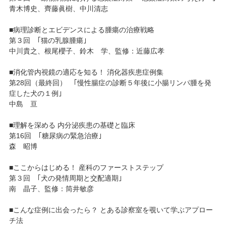
青木博史、齊藤眞樹、中川清志
■病理診断とエビデンスによる腫瘍の治療戦略
第３回 ｢猫の乳腺腫瘍｣
中川貴之、根尾櫻子、鈴木 学、監修：近藤広孝
■消化管内視鏡の適応を知る！ 消化器疾患症例集
第28回（最終回） ｢慢性腸症の診断５年後に小腸リンパ腫を発
症した犬の１例｣
中島 亘
■理解を深める 内分泌疾患の基礎と臨床
第16回 ｢糖尿病の緊急治療｣
森 昭博
■ここからはじめる！ 産科のファーストステップ
第３回 ｢犬の発情周期と交配適期｣
南 晶子、監修：筒井敏彦
■こんな症例に出会ったら？ とある診察室を覗いて学ぶアプロー
チ法