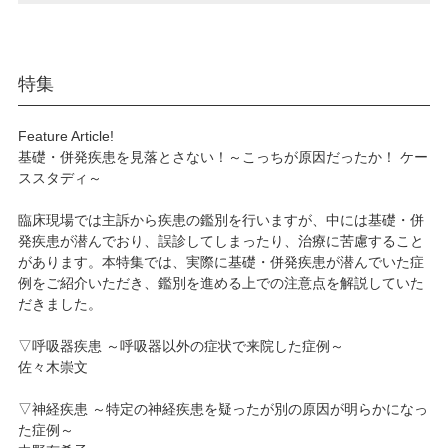
特集
Feature Article!
基礎・併発疾患を見落とさない！～こっちが原因だったか！ ケー
ススタディ～
臨床現場では主訴から疾患の鑑別を行いますが、中には基礎・併
発疾患が潜んでおり、誤診してしまったり、治療に苦慮すること
があります。本特集では、実際に基礎・併発疾患が潜んでいた症
例をご紹介いただき、鑑別を進める上での注意点を解説していた
だきました。
▽呼吸器疾患 ～呼吸器以外の症状で来院した症例～
佐々木崇文
▽神経疾患 ～特定の神経疾患を疑ったが別の原因が明らかになっ
た症例～