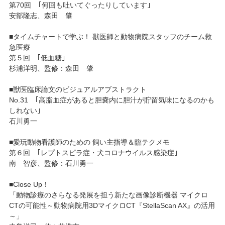
第70回 ｢何回も吐いてぐったりしています｣
安部隆志、森田 肇
■タイムチャートで学ぶ！ 獣医師と動物病院スタッフのチーム救
急医療
第５回 ｢低血糖｣
杉浦洋明、監修：森田 肇
■獣医臨床論文のビジュアルアブストラクト
No.31 ｢高脂血症があると胆嚢内に胆汁が貯留気味になるのかも
しれない｣
石川勇一
■愛玩動物看護師のための 飼い主指導＆臨テクメモ
第６回 ｢レプトスピラ症・犬コロナウイルス感染症｣
南 智彦、監修：石川勇一
■Close Up！
「動物診療のさらなる発展を担う新たな画像診断機器 マイクロ
CTの可能性～動物病院用3DマイクロCT『StellaScan AX』の活用
～」