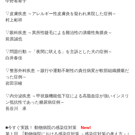
中野有希子
▽皮膚疾患 ～アレルギー性皮膚炎を疑われ来院した症例～
村上彬祥
▽眼科疾患 ～異所性睫毛による難治性の潰瘍性角膜炎～
前原誠也
▽問題行動 ～「夜間に吠える」を主訴とした犬の症例～
白井春佳
▽整形外科疾患 ～跛行や運動不耐性の責任病変が軟部組織腫瘍だ
った症例～
岩田宗峻
▽内分泌疾患 ～甲状腺機能低下症による高脂血症が強いインスリ
ン抵抗性であった糖尿病症例～
長谷川 承
■今すぐ実践！ 動物病院の感染症対策
New!
第１回 ｢動物病院における感染症対策 －感染症対策の考え方－｣