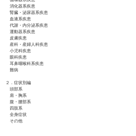
消化器系疾患
腎臓・泌尿器系疾患
血液系疾患
代謝・内分泌系疾患
運動器系疾患
皮膚疾患
産科・産婦人科疾患
小児科疾患
眼科疾患
耳鼻咽喉科系疾患
難病
２．症状別編
頭部系
肩・胸系
腹・腰部系
四肢系
全身症状
その他