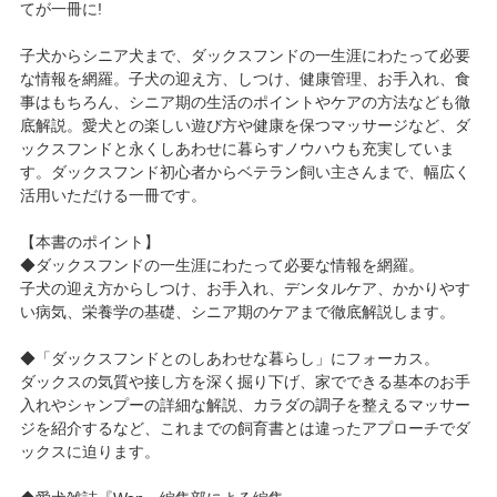
てが一冊に!
子犬からシニア犬まで、ダックスフンドの一生涯にわたって必要
な情報を網羅。子犬の迎え方、しつけ、健康管理、お手入れ、食
事はもちろん、シニア期の生活のポイントやケアの方法なども徹
底解説。愛犬との楽しい遊び方や健康を保つマッサージなど、ダ
ックスフンドと永くしあわせに暮らすノウハウも充実していま
す。ダックスフンド初心者からベテラン飼い主さんまで、幅広く
活用いただける一冊です。
【本書のポイント】
◆ダックスフンドの一生涯にわたって必要な情報を網羅。
子犬の迎え方からしつけ、お手入れ、デンタルケア、かかりやす
い病気、栄養学の基礎、シニア期のケアまで徹底解説します。
◆「ダックスフンドとのしあわせな暮らし」にフォーカス。
ダックスの気質や接し方を深く掘り下げ、家でできる基本のお手
入れやシャンプーの詳細な解説、カラダの調子を整えるマッサー
ジを紹介するなど、これまでの飼育書とは違ったアプローチでダ
ックスに迫ります。