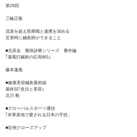
第28回
三輪正敬
流派を超え医療職と連携を深める
災害時に鍼灸師ができること
■北辰会 難病診療シリーズ 番外編
｢蓮風打鍼術の応用例3｣
藤本蓮風
■健康美容鍼灸最前線
最終回｢灸法と美容｣
北川 毅
■グローバルスポーツ通信
｢米軍基地で愛される日本の手技」
■症例クローズアップ