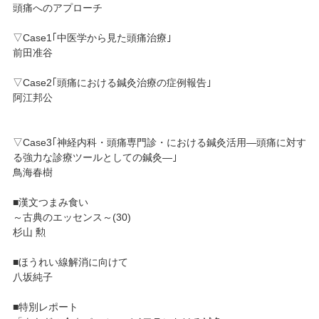
頭痛へのアプローチ
▽Case1｢中医学から見た頭痛治療｣
前田准谷
▽Case2｢頭痛における鍼灸治療の症例報告｣
阿江邦公
▽Case3｢神経内科・頭痛専門診・における鍼灸活用―頭痛に対す
る強力な診療ツールとしての鍼灸―｣
鳥海春樹
■漢文つまみ食い
～古典のエッセンス～(30)
杉山 勲
■ほうれい線解消に向けて
八坂純子
■特別レポート