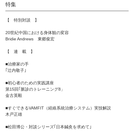
特集
【 特別対談 】
20世紀中国における身体観の変容
Bridie Andrews 東郷俊宏
【 連 載 】
■治療家の手
｢辻内敬子｣
■初心者のための実践講座
第15回｢脈診のトレーニング8」
金古英毅
■すぐできるVAMFIT（経絡系統治療システム）実技解説
木戸正雄
■松田博公・対談シリーズ｢日本鍼灸を求めて｣