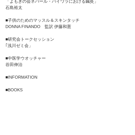
「よもぎの会ネパール・バイワラにおける鍼灸」
石島裕太
■子供のためのマッスル＆スキンタッチ
DONNA FINANDO 監訳 伊藤和憲
■研究会トークセッション
｢浅川ゼミ会」
■中医学ウオッチャー
谷田伸治
■INFORMATION
■BOOKS