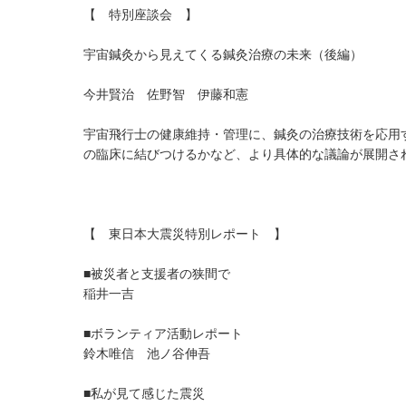
【 特別座談会 】
宇宙鍼灸から見えてくる鍼灸治療の未来（後編）
今井賢治 佐野智 伊藤和憲
宇宙飛行士の健康維持・管理に、鍼灸の治療技術を応用
の臨床に結びつけるかなど、より具体的な議論が展開さ
【 東日本大震災特別レポート 】
■被災者と支援者の狭間で
稲井一吉
■ボランティア活動レポート
鈴木唯信 池ノ谷伸吾
■私が見て感じた震災