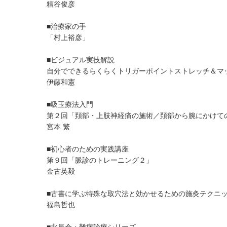
糟谷俊彦
■治療家の手
「村上裕彦」
■ビジュアル実技解説
自分でできるらくらくトリガーポイントストレッチ＆マ
伊藤和憲
■吸玉療法入門
第２回「頚部・上肢神経痛の施術／頚部から腕にかけて
宮本 繁
■初心者のための実践講座
第９回「脈診のトレーニング２」
金古英毅
■古書に学ぶ特殊な取穴法と効かせるための施灸テクニ
福島哲也