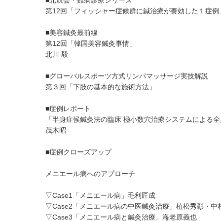
■北辰会・難病診療シリーズ
第12回「フィッシャー症候群に鍼治療が奏効した１症例
■美容鍼灸最前線
第12回「韓国美容鍼灸事情」
北川 毅
■グローバルスポーツ方式リンパマッサージ実技解説
第３回「下肢の基本的な施術方法」
■症例レポート
「半身症候鍼灸法の臨床 極小数穴治療システムによる
茂木昭
■症例クローズアップ
メニエール病へのアプローチ
▽Case1「メニエール病」毛利匠成
▽Case2「メニエール病の中医鍼灸治療」植松秀彰・中
▽Case3「メニエール病と鍼灸治療」海老原義也