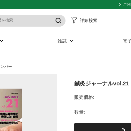
ご利
詳細検索
雑誌
電
ナンバー
鍼灸ジャーナルvol.21
販売価格:
数量: