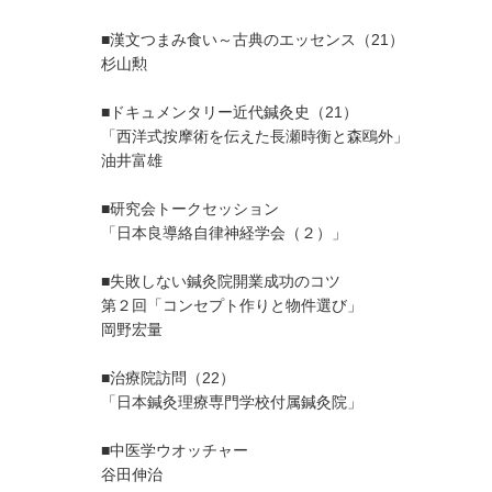
■漢文つまみ食い～古典のエッセンス（21）
杉山勲
■ドキュメンタリー近代鍼灸史（21）
「西洋式按摩術を伝えた長瀬時衡と森鴎外」
油井富雄
■研究会トークセッション
「日本良導絡自律神経学会（２）」
■失敗しない鍼灸院開業成功のコツ
第２回「コンセプト作りと物件選び」
岡野宏量
■治療院訪問（22）
「日本鍼灸理療専門学校付属鍼灸院」
■中医学ウオッチャー
谷田伸治