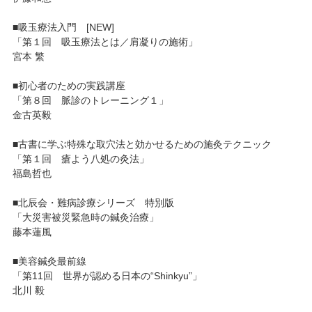
■吸玉療法入門 [NEW]
「第１回 吸玉療法とは／肩凝りの施術」
宮本 繁
■初心者のための実践講座
「第８回 脈診のトレーニング１」
金古英毅
■古書に学ぶ特殊な取穴法と効かせるための施灸テクニック
「第１回 瘡よう八処の灸法」
福島哲也
■北辰会・難病診療シリーズ 特別版
「大災害被災緊急時の鍼灸治療」
藤本蓮風
■美容鍼灸最前線
「第11回 世界が認める日本の“Shinkyu”」
北川 毅