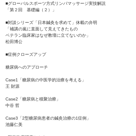
■グローバルスポーツ方式リンパマッサージ実技解説
「第２回 基礎編（２）」
■対談シリーズ「日本鍼灸を求めて」休載の弁明
「補講の嵐に直面して見えてきたもの
ベテラン臨床家はなぜ教壇に立てないのか」
松田博公
■症例クローズアップ
糖尿病へのアプローチ
Case1「糖尿病の中医学的治療を考える」
王 財源
Case2「糖尿病と積聚治療」
中谷 哲
Case3「2型糖尿病患者の鍼灸治療の1症例」
池藤仁美