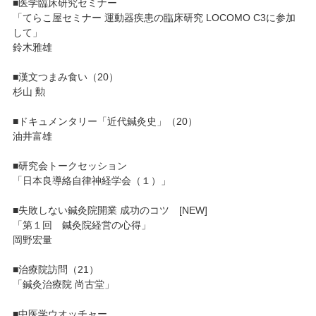
■医学臨床研究セミナー
「てらこ屋セミナー 運動器疾患の臨床研究 LOCOMO C3に参加
して」
鈴木雅雄
■漢文つまみ食い（20）
杉山 勲
■ドキュメンタリー「近代鍼灸史」（20）
油井富雄
■研究会トークセッション
「日本良導絡自律神経学会（１）」
■失敗しない鍼灸院開業 成功のコツ [NEW]
「第１回 鍼灸院経営の心得」
岡野宏量
■治療院訪問（21）
「鍼灸治療院 尚古堂」
■中医学ウオッチャー