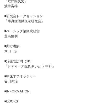
「近代鍼灸史」
油井富雄
■研究会トークセッション
「半身症候鍼灸法研究会」
■ベーシック治療院経営
豊島猛利
■薬方愚解
木田一歩
■治療院訪問（18）
「レディース鍼灸さいとう 中野」
■中医学ウオッチャー
谷田伸治
■INFORMATION
■BOOKS