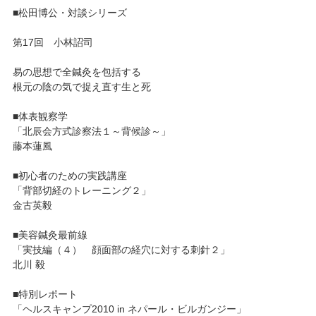
■松田博公・対談シリーズ
第17回 小林詔司
易の思想で全鍼灸を包括する
根元の陰の気で捉え直す生と死
■体表観察学
「北辰会方式診察法１～背候診～」
藤本蓮風
■初心者のための実践講座
「背部切経のトレーニング２」
金古英毅
■美容鍼灸最前線
「実技編（４） 顔面部の経穴に対する刺針２」
北川 毅
■特別レポート
「ヘルスキャンプ2010 in ネパール・ビルガンジー」