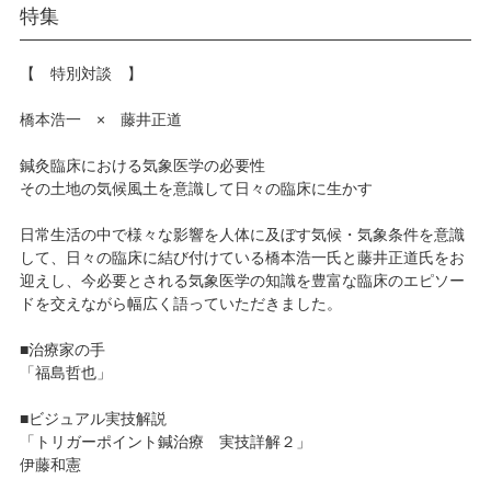
特集
【 特別対談 】
橋本浩一 × 藤井正道
鍼灸臨床における気象医学の必要性
その土地の気候風土を意識して日々の臨床に生かす
日常生活の中で様々な影響を人体に及ぼす気候・気象条件を意識
して、日々の臨床に結び付けている橋本浩一氏と藤井正道氏をお
迎えし、今必要とされる気象医学の知識を豊富な臨床のエピソー
ドを交えながら幅広く語っていただきました。
■治療家の手
「福島哲也」
■ビジュアル実技解説
「トリガーポイント鍼治療 実技詳解２」
伊藤和憲