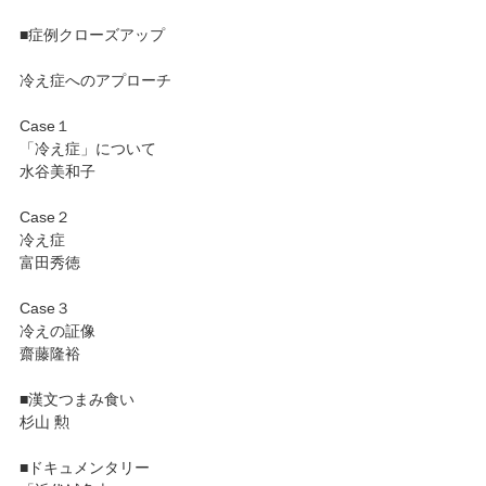
■症例クローズアップ
冷え症へのアプローチ
Case１
「冷え症」について
水谷美和子
Case２
冷え症
富田秀徳
Case３
冷えの証像
齋藤隆裕
■漢文つまみ食い
杉山 勲
■ドキュメンタリー