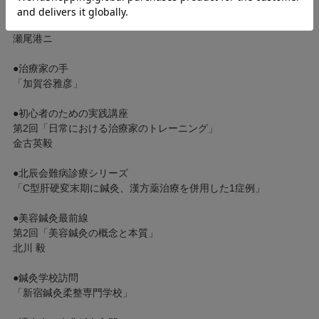
▽Case３
「顔面神経麻痺の鍼灸治療」
瀬尾港ニ
●治療家の手
「加賀谷雅彦」
●初心者のための実践講座
第2回「日常における治療家のトレーニング」
金古英毅
●北辰会難病診療シリーズ
「C型肝硬変末期に鍼灸、漢方薬治療を併用した1症例」
●美容鍼灸最前線
第2回「美容鍼灸の概念と本質」
北川 毅
●鍼灸学校訪問
「新宿鍼灸柔整専門学校」