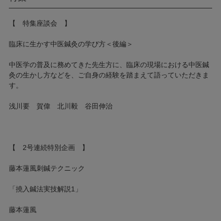
【 特集座談会 】
臨床に生かす中医鍼灸の学び方＜後編＞
中医学の普及に務めてきた先生方に、臨床の現場における中医鍼
灸の生かし方などを、ご自身の経験を踏まえて語っていただきま
す。
浅川要 賀偉 北川毅 谷田伸治
【 2号連続特別企画 】
藤本蓮風刺鍼テクニック
「撓入鍼法実技解説1」
藤本蓮風