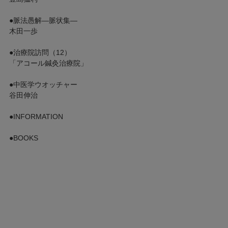
●脈法愚解―脈状集―
木田一歩
●治療院訪問（12）
「アコール鍼灸治療院」
●中医学ウオッチャー
谷田伸治
●INFORMATION
●BOOKS