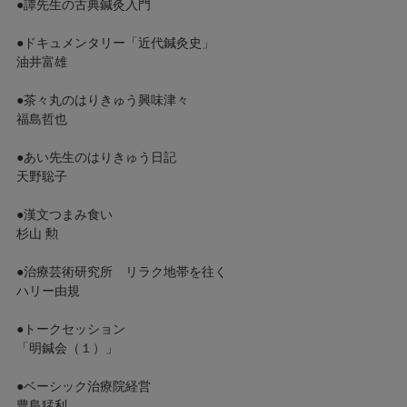
●譚先生の古典鍼灸入門
●ドキュメンタリー「近代鍼灸史」
油井富雄
●茶々丸のはりきゅう興味津々
福島哲也
●あい先生のはりきゅう日記
天野聡子
●漢文つまみ食い
杉山 勲
●治療芸術研究所 リラク地帯を往く
ハリー由規
●トークセッション
「明鍼会（１）」
●ベーシック治療院経営
豊島猛利