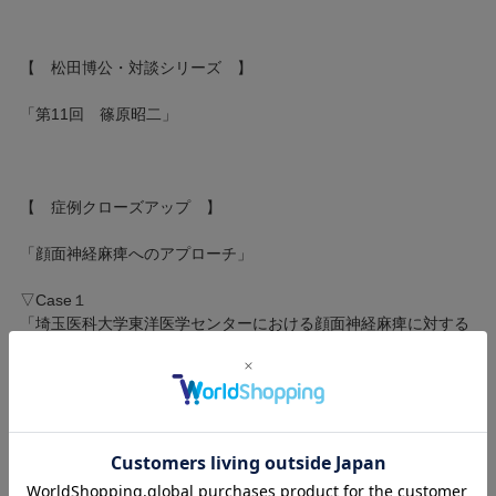
【 松田博公・対談シリーズ 】
「第11回 篠原昭二」
【 症例クローズアップ 】
「顔面神経麻痺へのアプローチ」
▽Case１
「埼玉医科大学東洋医学センターにおける顔面神経麻痺に対する
鍼灸治療」
新井千枝子 山口 智
▽Case２
「顔面神経麻痺についての思い」
山岡傳一郎