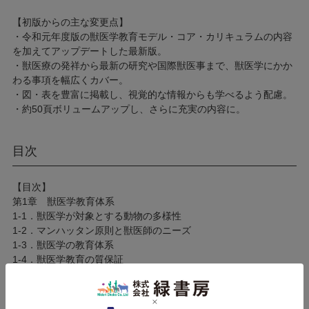
【初版からの主な変更点】
・令和元年度版の獣医学教育モデル・コア・カリキュラムの内容
を加えてアップデートした最新版。
・獣医療の発祥から最新の研究や国際獣医事まで、獣医学にかか
わる事項を幅広くカバー。
・図・表を豊富に掲載し、視覚的な情報からも学べるよう配慮。
・約50頁ボリュームアップし、さらに充実の内容に。
目次
【目次】
第1章 獣医学教育体系
1-1．獣医学が対象とする動物の多様性
1-2．マンハッタン原則と獣医師のニーズ
1-3．獣医学の教育体系
1-4．獣医学教育の質保証
1-5．獣医学に関連する主な国際機関
演習問題
解答