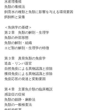
水産増養殖
魚類の養殖法
飼育水の種類と魚類に影響を与える環境要因
餌飼料と栄養
＜魚病学の基礎＞
第２章 魚類の解剖・生理学
魚類の外部形態
魚類の解剖・組織
エビ類の解剖・生理学の特徴
第３章 真骨魚類の免疫学
造血・リンパ器官
自然免疫による異物認識と排除
獲得免疫による異物認識と排除
免疫応答の発達と変動要因
第４章 主要魚介類の臨床概説
感染症の症候
魚類の鎮静・麻酔法
魚類の一般検査法
外科的処置