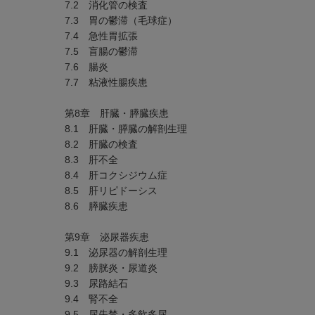
7.2 消化管の検査
7.3 胃の鬱滞（毛球症）
7.4 急性胃拡張
7.5 盲腸の鬱滞
7.6 腸炎
7.7 粘液性腸疾患
第8章 肝臓・膵臓疾患
8.1 肝臓・膵臓の解剖生理
8.2 肝臓の検査
8.3 肝不全
8.4 肝コクシジウム症
8.5 肝リピドーシス
8.6 膵臓疾患
第9章 泌尿器疾患
9.1 泌尿器の解剖生理
9.2 膀胱炎・尿道炎
9.3 尿路結石
9.4 腎不全
9.5 尿失禁・多飲多尿