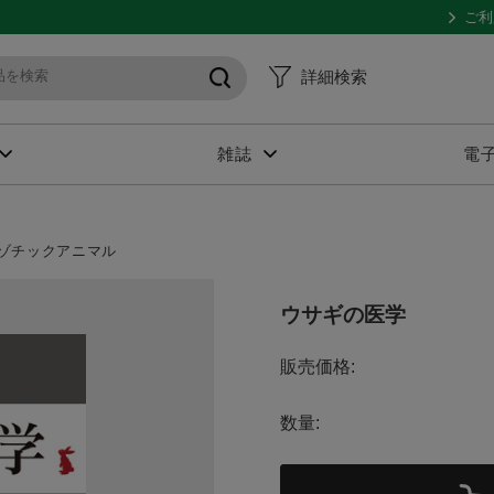
ご利
詳細検索
雑誌
電
ゾチックアニマル
ウサギの医学
販売価格:
数量: