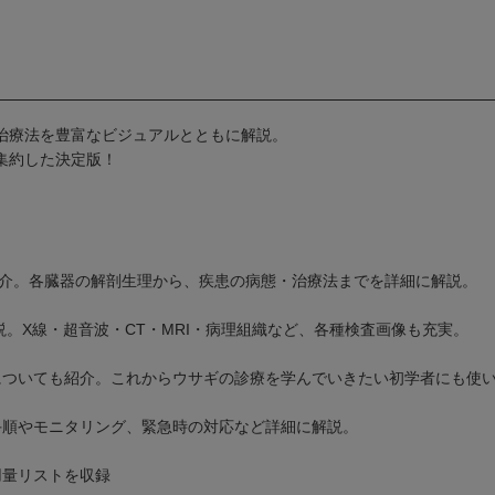
治療法を豊富なビジュアルとともに解説。
集約した決定版！
紹介。各臓器の解剖生理から、疾患の病態・治療法までを詳細に解説。
説。X線・超音波・CT・MRI・病理組織など、各種検査画像も充実。
についても紹介。これからウサギの診療を学んでいきたい初学者にも使
手順やモニタリング、緊急時の対応など詳細に解説。
用量リストを収録