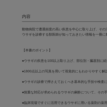
内容
動物病院で遭遇頻度の高い疾患を中心に取り上げ、その
ウサギを診療する獣医師が知っておきたい情報を一冊に
【本書のポイント】
●ウサギの疾患を100以上取り上げ、部位別・臓器別に
●1800点以上の写真を用いて視覚的にもわかりやすく解
●ウサギの診療で押さえておくべき基本的な手技や検査
●慎重な対応が求められるウサギの麻酔について、その
●臨床現場ですぐに活用できるウサギに用いる薬剤の薬