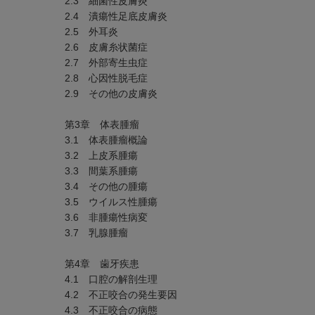
2.3 細菌性皮膚炎
2.4 潰瘍性足底皮膚炎
2.5 外耳炎
2.6 皮膚糸状菌症
2.7 外部寄生虫症
2.8 心因性脱毛症
2.9 その他の皮膚炎
第3章 体表腫瘤
3.1 体表腫瘤概論
3.2 上皮系腫瘍
3.3 間葉系腫瘍
3.4 その他の腫瘍
3.5 ウイルス性腫瘍
3.6 非腫瘍性病変
3.7 乳腺腫瘤
第4章 歯牙疾患
4.1 口腔の解剖生理
4.2 不正咬合の発生要因
4.3 不正咬合の病態