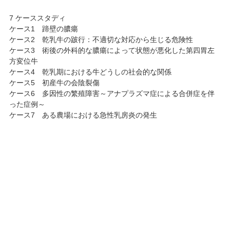
7 ケーススタディ
ケース1 蹄壁の膿瘍
ケース2 乾乳牛の跛行：不適切な対応から生じる危険性
ケース3 術後の外科的な膿瘍によって状態が悪化した第四胃左
方変位牛
ケース4 乾乳期における牛どうしの社会的な関係
ケース5 初産牛の会陰裂傷
ケース6 多因性の繁殖障害～アナプラズマ症による合併症を伴
った症例～
ケース7 ある農場における急性乳房炎の発生