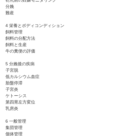
乾乳前の妊娠モニタリング
分娩
難産
4 栄養とボディコンディション
飼料管理
飼料の分配方法
飼料と生産
牛の糞便の評価
5 分娩後の疾病
子宮脱
低カルシウム血症
胎盤停滞
子宮炎
ケトーシス
第四胃左方変位
乳房炎
6 一般管理
集団管理
個体管理