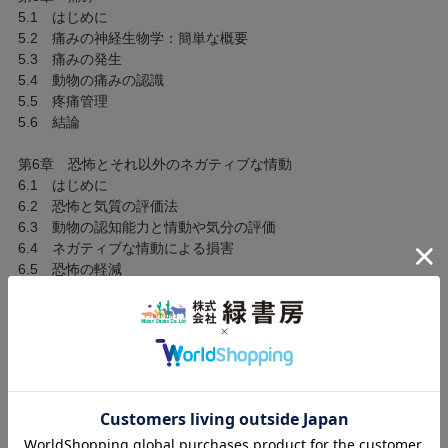
5.1 はじめに
5.2 痛みの神経生物学：簡単な概要
5.3 痛みの発生
5.4 動物の痛みの認識
5.5 疼痛管理
5.6 結論
第6章 恐怖とそれ以外のネガティブな情動
6.1 はじめに
6.2 恐怖と気質の評価法
6.3 動物の認知能力と情動や気分の評価
6.4 ネガティブな情動による損害
6.5 恐怖の軽減
6.6 結論
第7章 行動制限
7.1 はじめに
7.2 動物福祉に重要な正常行動パターンの特定とその理由
7.3 欲求不満になった正常行動と動物福祉の例
7.4 刺激の少ない環境は動物を退屈させるか？
7.5 結論