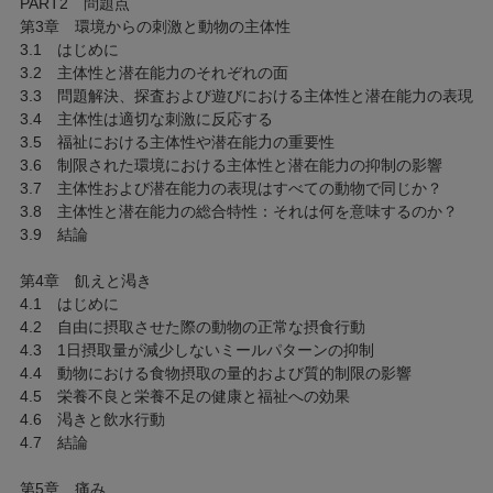
PART2 問題点
第3章 環境からの刺激と動物の主体性
3.1 はじめに
3.2 主体性と潜在能力のそれぞれの面
3.3 問題解決、探査および遊びにおける主体性と潜在能力の表現
3.4 主体性は適切な刺激に反応する
3.5 福祉における主体性や潜在能力の重要性
3.6 制限された環境における主体性と潜在能力の抑制の影響
3.7 主体性および潜在能力の表現はすべての動物で同じか？
3.8 主体性と潜在能力の総合特性：それは何を意味するのか？
3.9 結論
第4章 飢えと渇き
4.1 はじめに
4.2 自由に摂取させた際の動物の正常な摂食行動
4.3 1日摂取量が減少しないミールパターンの抑制
4.4 動物における食物摂取の量的および質的制限の影響
4.5 栄養不良と栄養不足の健康と福祉への効果
4.6 渇きと飲水行動
4.7 結論
第5章 痛み