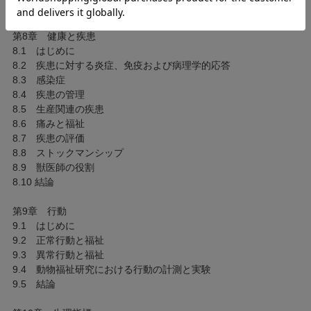
PART3 評価
第8章 健康と疾患
8.1 はじめに
8.2 疾患に対する炎症、免疫および病理学的応答
8.3 感染症
8.4 疾患の管理
8.5 生産関連の疾患
8.6 痛みと福祉
8.7 疾患の評価
8.8 ストックマンシップ
8.9 獣医師の役割
8.10 結論
第9章 行動
9.1 はじめに
9.2 正常行動と福祉
9.3 異常行動と福祉
9.4 動物福祉研究における行動の計測と実験
9.5 結論