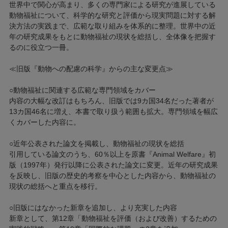
世界中で関心が高まり、多くの専門家による研究が進展している
動物福祉について、科学的な研究と評価から現実問題に対する解
決方法の実践まで、広範な取り組みを体系的に整理。世界中の近
年の研究成果をもとに動物福祉の現状を総括し、全体像を把握す
るのに役立つ一冊。
≪旧版『動物への配慮の科学』からの主な変更点≫
○動物福祉に関連する広範な専門領域をカバー
内容の大幅な改訂はもちろん、旧版では9カ国34名だった著者が
13カ国46名に増え、本書で取り扱う範囲も拡大。専門領域を幅広
くカバーした内容に。
○近年公表された論文を掲載し、動物福祉の現状を総括
引用している論文のうち、60％以上を原書『Animal Welfare』初
版（1997年）発行以降に公表された論文に変更。近年の研究成果
を反映し、旧版の歴史的考察を中心とした内容から、動物福祉の
現状の総括へと重点を移行。
○旧版にはなかった新章を追加し、より充実した内容
新章として、第12章「動物福祉を評価（および改善）するための