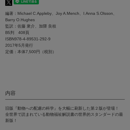
編著：Michael C.Appleby、Joy A.Mench、I.Anna S.Olsson、
Barry O.Hughes
監訳：佐藤 衆介、加隈 良枝
B5判 408頁
ISBN978-4-89531-292-9
2017年5月発行
定価：本体7,500円（税別）
内容
旧版『動物への配慮の科学』を大幅に刷新した第２版が登場！
全世界で読まれている動物福祉解説書の世界的スタンダードの最
新版！