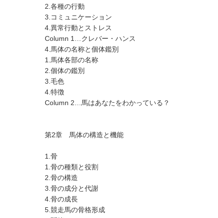
2.各種の行動
3.コミュニケーション
4.異常行動とストレス
Column 1…クレバー・ハンス
4.馬体の名称と個体鑑別
1.馬体各部の名称
2.個体の鑑別
3.毛色
4.特徴
Column 2…馬はあなたをわかっている？
第2章 馬体の構造と機能
1.骨
1.骨の種類と役割
2.骨の構造
3.骨の成分と代謝
4.骨の成長
5.競走馬の骨格形成