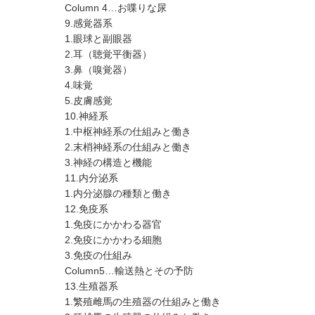
Column 4…お喋りな尿
9.感覚器系
1.眼球と副眼器
2.耳（聴覚平衡器）
3.鼻（嗅覚器）
4.味覚
5.皮膚感覚
10.神経系
1.中枢神経系の仕組みと働き
2.末梢神経系の仕組みと働き
3.神経の構造と機能
11.内分泌系
1.内分泌腺の種類と働き
12.免疫系
1.免疫にかかわる器官
2.免疫にかかわる細胞
3.免疫の仕組み
Column5…輸送熱とその予防
13.生殖器系
1.繁殖雌馬の生殖器の仕組みと働き