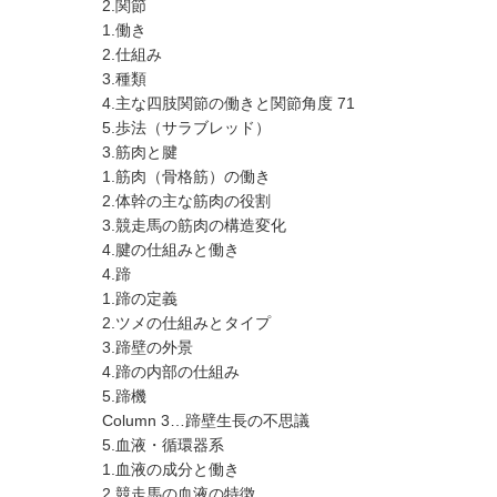
2.関節
1.働き
2.仕組み
3.種類
4.主な四肢関節の働きと関節角度 71
5.歩法（サラブレッド）
3.筋肉と腱
1.筋肉（骨格筋）の働き
2.体幹の主な筋肉の役割
3.競走馬の筋肉の構造変化
4.腱の仕組みと働き
4.蹄
1.蹄の定義
2.ツメの仕組みとタイプ
3.蹄壁の外景
4.蹄の内部の仕組み
5.蹄機
Column 3…蹄壁生長の不思議
5.血液・循環器系
1.血液の成分と働き
2.競走馬の血液の特徴